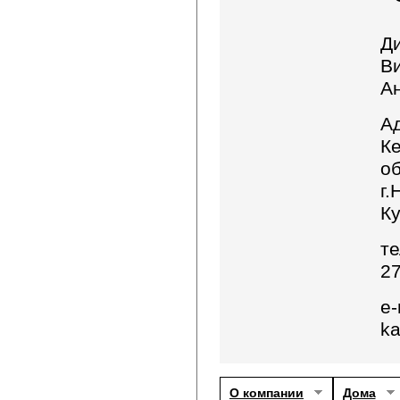
Д
В
А
А
К
об
г.
Ку
те
2
e-
ka
О компании
Дома