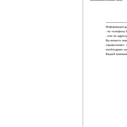
Информация дл
- по телефону 
- или по адрес
Вы можете пов
справочнике», 
необходимо на
Вашей компани