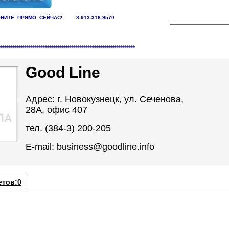
НИТЕ ПРЯМО СЕЙЧАС! 8-913-316-9570
заций /
Интернет, ТВ, Связь
******************************************************************
Good Line
Адрес: г. Новокузнецк, ул. Сеченова,
28А, офис 407
тел. (384-3) 200-205
E-mail: business@goodline.info
етов:0