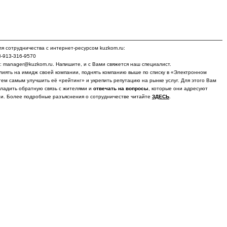
я сотрудничества с интернет-ресурсом kuzkom.ru:
8-913-316-9570
у: manager@kuzkom.ru. Напишите, и с Вами свяжется наш специалист.
лиять на имидж своей компании, поднять компанию выше по списку в «Электронном
тем самым улучшить её «рейтинг» и укрепить репутацию на рынке услуг. Для этого Вам
ладить обратную связь с жителями и
отвечать на вопросы
, которые они адресуют
и. Более подробные разъяснения о сотрудничестве читайте
ЗДЕСЬ
.