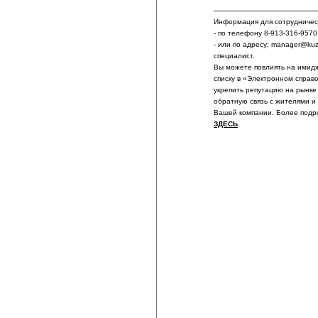
Информация для сотрудничест
- по телефону 8-913-316-9570
- или по адресу: manager@ku
специалист.
Вы можете повлиять на имидж
списку в «Электронном справ
укрепить репутацию на рынке
обратную связь с жителями и
Вашей компании. Более подр
ЗДЕСЬ
.