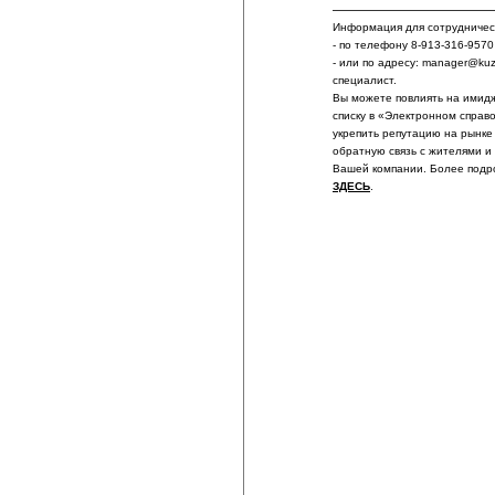
Информация для сотрудничест
- по телефону 8-913-316-9570
- или по адресу: manager@ku
специалист.
Вы можете повлиять на имидж
списку в «Электронном справ
укрепить репутацию на рынке
обратную связь с жителями и
Вашей компании. Более подр
ЗДЕСЬ
.