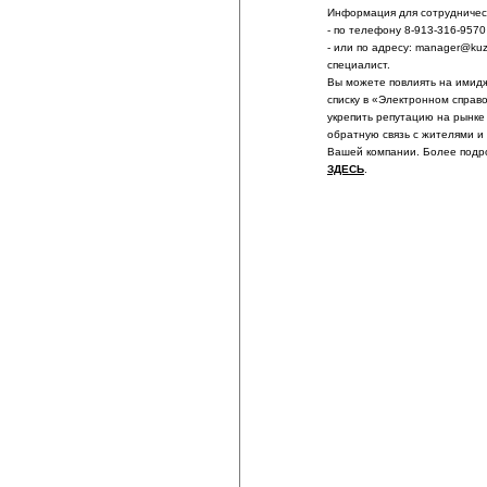
Информация для сотрудничест
- по телефону 8-913-316-9570
- или по адресу: manager@ku
специалист.
Вы можете повлиять на имидж
списку в «Электронном справ
укрепить репутацию на рынке
обратную связь с жителями и
Вашей компании. Более подр
ЗДЕСЬ
.