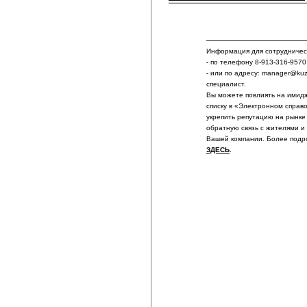
Информация для сотрудничест
- по телефону 8-913-316-9570
- или по адресу: manager@ku
специалист.
Вы можете повлиять на имидж
списку в «Электронном справ
укрепить репутацию на рынке
обратную связь с жителями и
Вашей компании. Более подр
ЗДЕСЬ
.