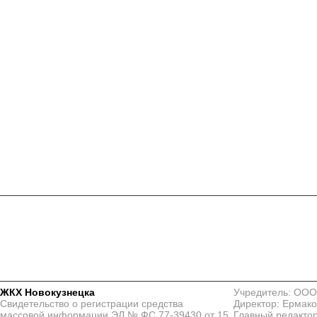
ЖКХ Новокузнецка
Учредитель: ООО
Свидетельство о регистрации средства
Директор: Ермако
массовой информации ЭЛ № ФС 77-39430 от 15
Главный редактор