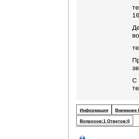
те
16
Д
в
те
П
зв
С
те
Информация
Внимание 
Вопросов:1 Ответов:0