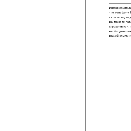
Информация дл
- по телефону 
- или по адрес
Вы можете пов
справочнике», 
необходимо на
Вашей компани