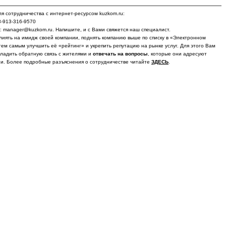
я сотрудничества с интернет-ресурсом kuzkom.ru:
8-913-316-9570
у: manager@kuzkom.ru. Напишите, и с Вами свяжется наш специалист.
лиять на имидж своей компании, поднять компанию выше по списку в «Электронном
тем самым улучшить её «рейтинг» и укрепить репутацию на рынке услуг. Для этого Вам
ладить обратную связь с жителями и
отвечать на вопросы
, которые они адресуют
и. Более подробные разъяснения о сотрудничестве читайте
ЗДЕСЬ
.