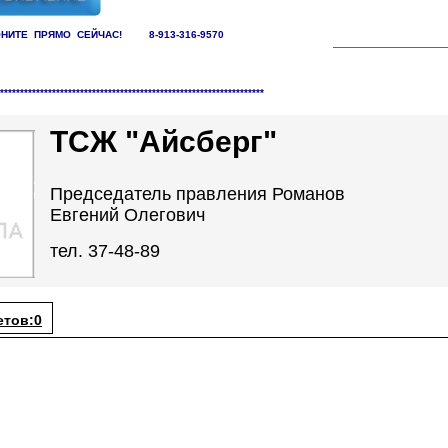
НИТЕ ПРЯМО СЕЙЧАС! 8-913-316-9570
заций /
ТСЖ
******************************************************************
ТСЖ "Айсберг"
Председатель правления Романов
Евгений Олегович
тел. 37-48-89
етов:0