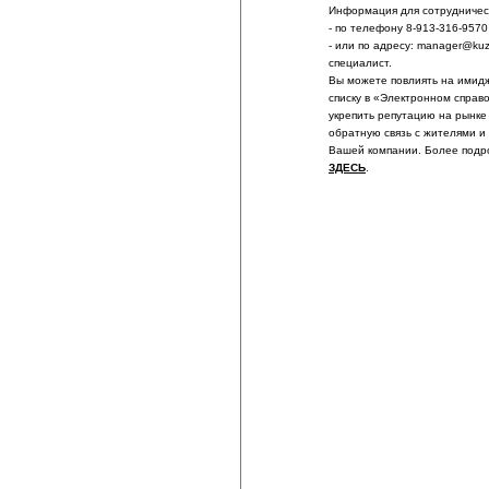
Информация для сотрудничест
- по телефону 8-913-316-9570
- или по адресу: manager@ku
специалист.
Вы можете повлиять на имидж
списку в «Электронном справ
укрепить репутацию на рынке
обратную связь с жителями и
Вашей компании. Более подр
ЗДЕСЬ
.