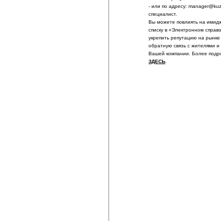
- или по адресу: manager@ku
специалист.
Вы можете повлиять на имидж
списку в «Электронном справ
укрепить репутацию на рынке
обратную связь с жителями и
Вашей компании. Более подр
ЗДЕСЬ
.