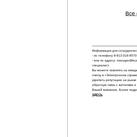
Все 
Информация для сотрудничест
- по телефону 8-913-316-9570
- или по адресу: manager@ku
специалист.
Вы можете повлиять на имидж
списку в «Электронном справ
укрепить репутацию на рынке
обратную связь с жителями и
Вашей компании. Более подр
ЗДЕСЬ
.