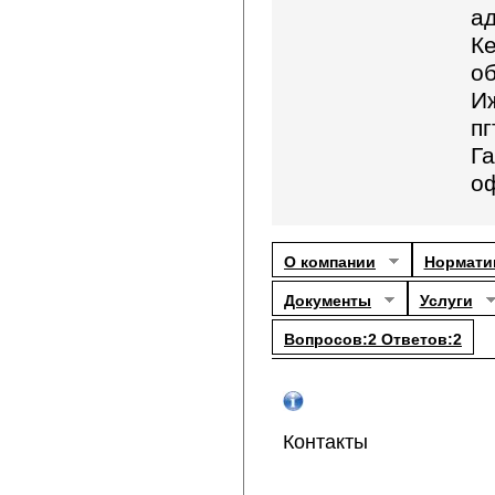
ад
К
об
И
пг
Га
о
О компании
Нормати
Документы
Услуги
Вопросов:2 Ответов:2
Контакты