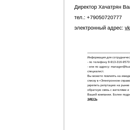
Директор Хачатрян Ва
тел.:
+79050720777
электронный адрес:
v
Информация для сотрудничест
- по телефону 8-913-316-9570
- или по адресу: manager@ku
специалист.
Вы можете повлиять на имидж
списку в «Электронном справ
укрепить репутацию на рынке
обратную связь с жителями и
Вашей компании. Более подр
ЗДЕСЬ
.