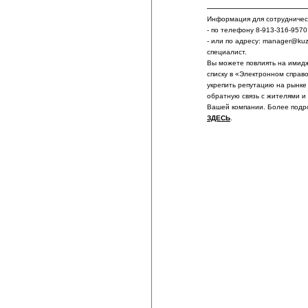
Информация для сотрудничест
- по телефону 8-913-316-9570
- или по адресу: manager@ku
специалист.
Вы можете повлиять на имидж
списку в «Электронном справ
укрепить репутацию на рынке
обратную связь с жителями и
Вашей компании. Более подр
ЗДЕСЬ
.