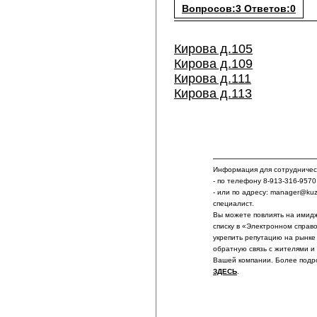
Вопросов:3 Ответов:0
Кирова д.105
Кирова д.109
Кирова д.111
Кирова д.113
Информация для сотрудничест
- по телефону 8-913-316-9570
- или по адресу: manager@ku
специалист.
Вы можете повлиять на имидж
списку в «Электронном справ
укрепить репутацию на рынке
обратную связь с жителями и
Вашей компании. Более подр
ЗДЕСЬ
.