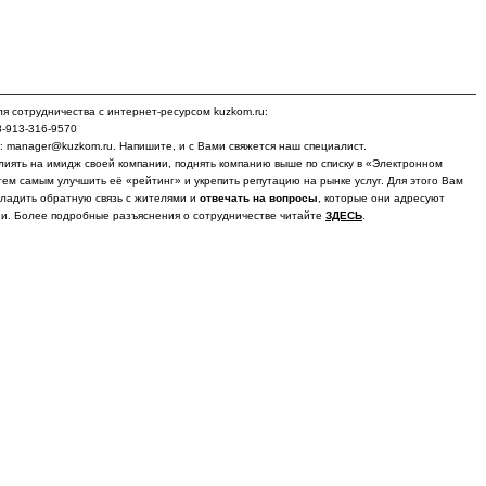
я сотрудничества с интернет-ресурсом kuzkom.ru:
8-913-316-9570
у: manager@kuzkom.ru. Напишите, и с Вами свяжется наш специалист.
лиять на имидж своей компании, поднять компанию выше по списку в «Электронном
тем самым улучшить её «рейтинг» и укрепить репутацию на рынке услуг. Для этого Вам
ладить обратную связь с жителями и
отвечать на вопросы
, которые они адресуют
и. Более подробные разъяснения о сотрудничестве читайте
ЗДЕСЬ
.