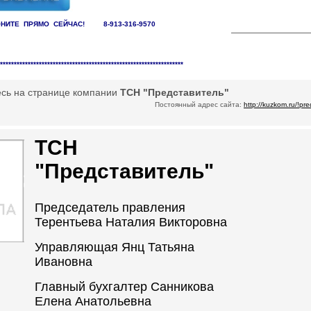
НИТЕ ПРЯМО СЕЙЧАС! 8-913-316-9570
заций /
ТСЖ
******************************************************************
есь на странице компании
ТСН "Представитель"
Постоянный адрес сайта:
http://kuzkom.ru/!pre
ТСН
"Представитель"
Председатель правления
Терентьева Наталия Викторовна
Управляющая Янц Татьяна
Ивановна
Главный бухгалтер Санникова
Елена Анатольевна