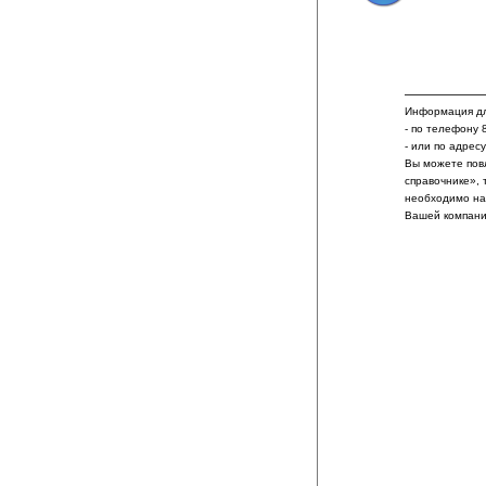
Информация дл
- по телефону 
- или по адрес
Вы можете пов
справочнике», 
необходимо на
Вашей компани