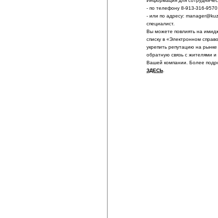
Информация для сотрудничест
- по телефону 8-913-316-9570
- или по адресу: manager@ku
специалист.
Вы можете повлиять на имидж
списку в «Электронном справ
укрепить репутацию на рынке
обратную связь с жителями и
Вашей компании. Более подр
ЗДЕСЬ
.