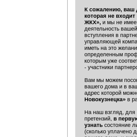
К сожалению, ваш 
которая не входит
ЖКХ»,
и мы не име
деятельность ваше
вступления в парт
управляющей компа
иметь на это желани
определенным проф
которым уже соотв
- участники партне
Вам мы можем посов
вашего дома и в в
адрес которой можн
Новокузнецка»
в р
На наш взгляд, для
претензий,
в перву
узнать
состояние л
(сколько уплачено 