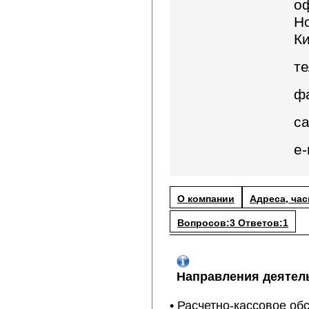
оф
Но
Ки
те
фа
са
e-
О компании
Адреса, ча
Вопросов:3 Ответов:1
Направления деятел
• Расчетно-кассовое о