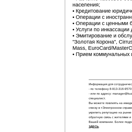
населения;
• Кредитование юридиче
• Операции с иностран
• Операции с ценными 
• Услуги по инкассации
• Эмитирование и обсл
"Золотая Корона", Cirru
Mass, EuroCard/MasterC
• Прием коммунальных 
Информация для сотрудничест
- по телефону 8-913-316-9570
- или по адресу: manager@ku
специалист.
Вы можете повлиять на имидж
списку в «Электронном справ
укрепить репутацию на рынке
обратную связь с жителями и
Вашей компании. Более подр
ЗДЕСЬ
.