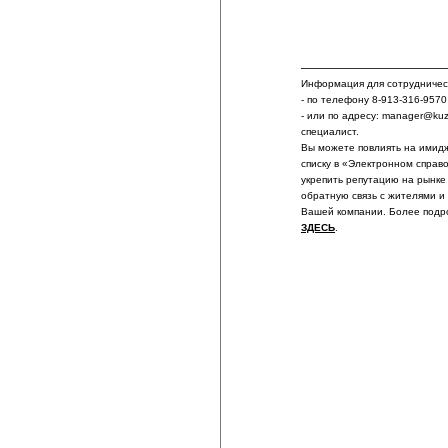
Информация для сотрудничест
- по телефону 8-913-316-9570
- или по адресу: manager@ku
специалист.
Вы можете повлиять на имидж
списку в «Электронном справ
укрепить репутацию на рынке
обратную связь с жителями и
Вашей компании. Более подр
ЗДЕСЬ
.