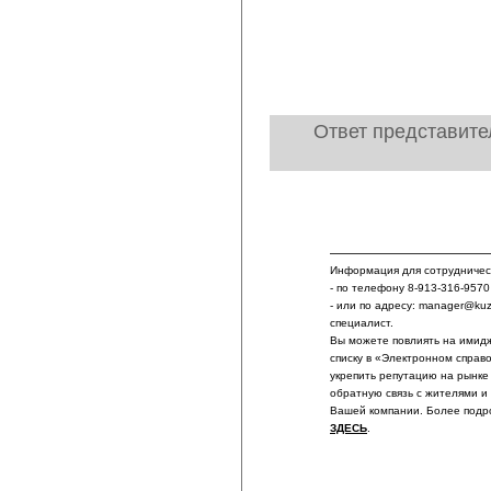
Ответ представит
Информация для сотрудничест
- по телефону 8-913-316-9570
- или по адресу: manager@ku
специалист.
Вы можете повлиять на имидж
списку в «Электронном справ
укрепить репутацию на рынке
обратную связь с жителями и
Вашей компании. Более подр
ЗДЕСЬ
.