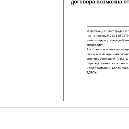
договора возможна от
Информация для сотрудничест
- по телефону 8-913-316-9570
- или по адресу: manager@ku
специалист.
Вы можете повлиять на имидж
списку в «Электронном справ
укрепить репутацию на рынке
обратную связь с жителями и
Вашей компании. Более подр
ЗДЕСЬ
.