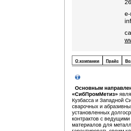
26
e-
in
са
ww
О компании
Прайс
Во
Основным направле
«СибПромМетиз»
явля
Кузбасса и Западной С
сварочных и абразивны
установленных долгоср
контрактов с ведущими
материалов для металл