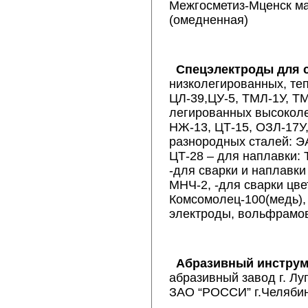
Межгосметиз-Мценск м
(омедненная)
Спецэлектроды для 
низколегированных, те
ЦЛ-39,ЦУ-5, ТМЛ-1У, ТМ
легированных высоколе
НЖ-13, ЦТ-15, ОЗЛ-17У,
разнородных сталей: Э
ЦТ-28 – для наплавки: 
-для сварки и наплавки
МНЧ-2, -для сварки цв
Комсомолец-100(медь),
электроды, вольфрамо
Абразивный инстру
абразивный завод г. Лу
ЗАО “РОССИ” г.Челябин