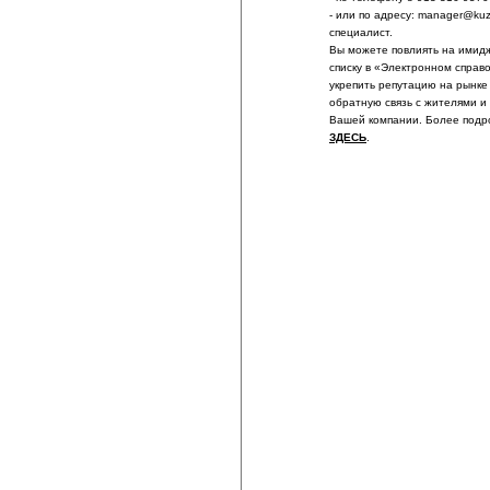
- или по адресу: manager@ku
специалист.
Вы можете повлиять на имидж
списку в «Электронном справ
укрепить репутацию на рынке
обратную связь с жителями и
Вашей компании. Более подр
ЗДЕСЬ
.