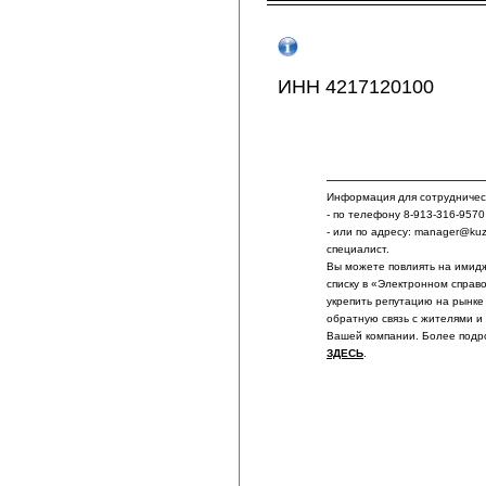
ИНН 4217120100
Информация для сотрудничест
- по телефону 8-913-316-9570
- или по адресу: manager@ku
специалист.
Вы можете повлиять на имидж
списку в «Электронном справ
укрепить репутацию на рынке
обратную связь с жителями и
Вашей компании. Более подр
ЗДЕСЬ
.