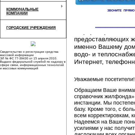
КОММУНАЛЬНЫЕ
ЗВОНИТЕ ПРЯМО
КОМПАНИИ
Здесь Вы сможете 
ГОРОДСКИЕ УЧРЕЖДЕНИЯ
*********************************
информацию обо вс
предоставляющих ж
именно Вашему дому
Свидетельство о регистрации средства
водо- и теплоснабж
массовой информации
ЭЛ № ФС 77-39430 от 15 апреля 2010.
Интернет, телефонна
Выдано федеральной службой по надзору в
сфере связи, информационных технологий
и массовых коммуникаций
Уважаемые посетители!
Обращаем Ваше внимани
справочник жилфонда» 
инстанции. Мы постепе
базу. Кроме того, с б
всем корректировкам, 
Надеемся на Ваше пон
усилиями у нас получи
дислокации всех орган