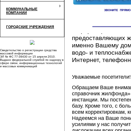
КОММУНАЛЬНЫЕ
ЗВОНИТЕ ПРЯМО
КОМПАНИИ
Здесь Вы сможете 
ГОРОДСКИЕ УЧРЕЖДЕНИЯ
*********************************
информацию обо вс
предоставляющих ж
именно Вашему дому
Свидетельство о регистрации средства
водо- и теплоснабж
массовой информации
ЭЛ № ФС 77-39430 от 15 апреля 2010.
Интернет, телефонна
Выдано федеральной службой по надзору в
сфере связи, информационных технологий
и массовых коммуникаций
Уважаемые посетители!
Обращаем Ваше внимани
справочник жилфонда» 
инстанции. Мы постепе
базу. Кроме того, с б
всем корректировкам, 
Надеемся на Ваше пон
усилиями у нас получи
дислокации всех орган