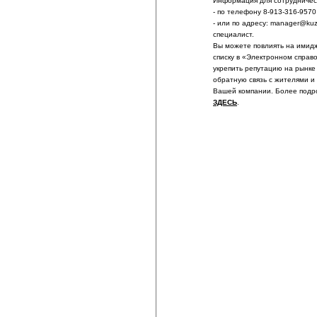
Информация для сотрудничест
- по телефону 8-913-316-9570
- или по адресу: manager@ku
специалист.
Вы можете повлиять на имидж
списку в «Электронном справ
укрепить репутацию на рынке
обратную связь с жителями и
Вашей компании. Более подр
ЗДЕСЬ
.