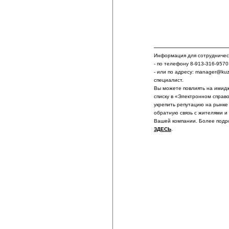
Информация для сотрудничест
- по телефону 8-913-316-9570
- или по адресу: manager@ku
специалист.
Вы можете повлиять на имидж
списку в «Электронном справ
укрепить репутацию на рынке
обратную связь с жителями и
Вашей компании. Более подр
ЗДЕСЬ
.