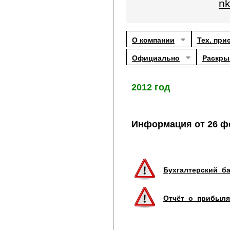
nk
О компании
Тех. при
Официально
Раскры
2012 год
Информация от 26 фе
Бухгалтерский_б
Отчёт_о_прибыля