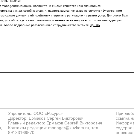
8-913-316-9570
у: manager@kuzkom.ru. Напишите, и с Вами свяжется наш специалист.
лиять на имидж своей компании, поднять компанию выше по списку в «Электронном
тем самым улучшить её «рейтинг» и укрепить репутацию на рынке услуг. Для этого Вам
ладить обратную связь с жителями и
отвечать на вопросы
, которые они адресуют
и. Более подробные разъяснения о сотрудничестве читайте
ЗДЕСЬ
.
Учредитель: ООО «Ресурс»
При любо
Директор: Ермаков Сергей Викторович
ссылка н
Главный редактор: Ермаков Сергей Викторович
Информац
,
Контакты редакции: manager@kuzkom.ru, тел.
содержащ
89133169570
первоист