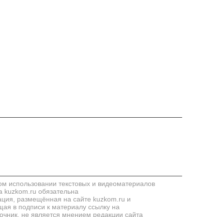
м использовании текстовых и видеоматериалов
а kuzkom.ru обязательна
ия, размещённая на сайте kuzkom.ru и
ая в подписи к материалу ссылку на
очник, не является мнением редакции сайта