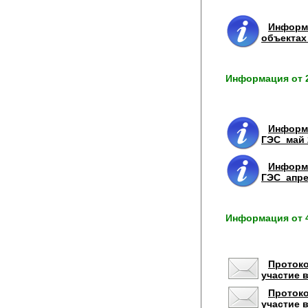
Информа
объектах
Информация от 2
Информа
ГЭС_май 
Информа
ГЭС_апре
Информация от 4
Протоко
участие 
Протоко
участие 