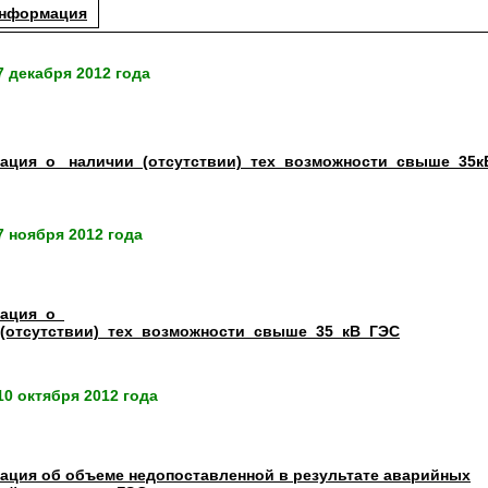
информация
 декабря 2012 года
ация_о_ наличии_(отсутствии)_тех_возможности_свыше_35к
 ноября 2012 года
ация_о_
(отсутствии)_тех_возможности_свыше_35_кВ_ГЭС
0 октября 2012 года
ция об объеме недопоставленной в результате аварийных