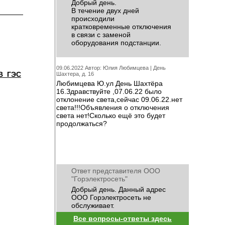
Добрый день.
В течение двух дней
происходили
кратковременные отключения
в связи с заменой
оборудования подстанции.
09.06.2022 Автор: Юлия Любимцева |
День
В_ГЭС
Шахтера, д. 16
Любимцева Ю.ул День Шахтёра
16.Здравствуйте ,07.06.22 было
отклонение света,сейчас 09.06.22.нет
света!!!Объявления о отключения
света нет!Сколько ещё это будет
продолжаться?
Ответ представителя ООО
"Горэлектросеть"
Добрый день. Данный адрес
ООО Горэлектросеть не
обслуживает.
Все вопросы-ответы здесь