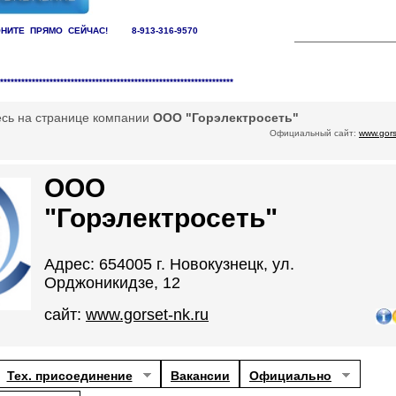
НИТЕ ПРЯМО СЕЙЧАС! 8-913-316-9570
заций /
Электроснабжающие компании
******************************************************************
есь на странице компании
ООО "Горэлектросеть"
Официальный сайт:
www.gors
ООО
"Горэлектросеть"
Адрес: 654005 г. Новокузнецк, ул.
Орджоникидзе, 12
сайт:
www.gorset-nk.ru
Тех. присоединение
Вакансии
Официально