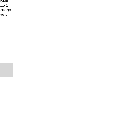
сдума
 до 1
олгода
же в