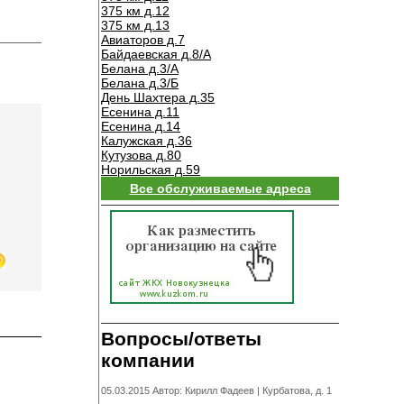
375 км д.12
375 км д.13
Авиаторов д.7
Байдаевская д.8/А
Белана д.3/А
Белана д.3/Б
День Шахтера д.35
Есенина д.11
Есенина д.14
Калужская д.36
Кутузова д.80
Норильская д.59
Все обслуживаемые адреса
Вопросы/ответы
компании
05.03.2015 Автор: Кирилл Фадеев |
Курбатова, д. 1