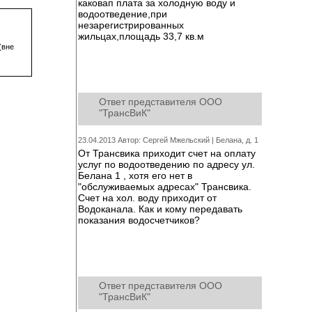
каковап плата за холодную воду и
водоотведение,при
незарегистрированных
жильцах,площадь 33,7 кв.м
(вне
Ответ представителя ООО
"ТрансВиК"
23.04.2013 Автор: Сергей Мжельский |
Белана, д. 1
От Трансвика приходит счет на оплату
услуг по водоотведению по адресу ул.
Белана 1 , хотя его нет в
"обслуживаемых адресах" Трансвика.
Счет на хол. воду приходит от
Водоканала. Как и кому передавать
показания водосчетчиков?
Ответ представителя ООО
"ТрансВиК"