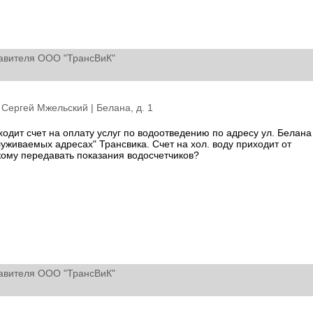
авителя ООО "ТрансВиК"
: Сергей Мжельский |
Белана, д. 1
одит счет на оплату услуг по водоотведению по адресу ул. Белана 
служиваемых адресах" Трансвика. Счет на хол. воду приходит от
кому передавать показания водосчетчиков?
авителя ООО "ТрансВиК"