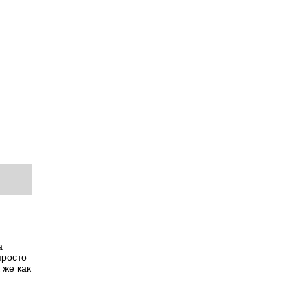
а
просто
 же как