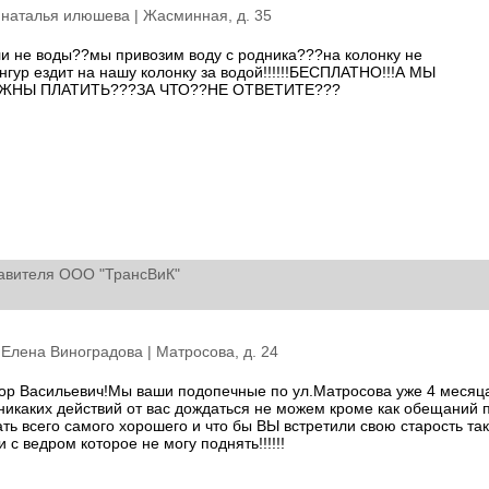
: наталья илюшева |
Жасминная, д. 35
сли не воды??мы привозим воду с родника???на колонку не
унгур ездит на нашу колонку за водой!!!!!!БЕСПЛАТНО!!!А МЫ
ЖНЫ ПЛАТИТЬ???ЗА ЧТО??НЕ ОТВЕТИТЕ???
авителя ООО "ТрансВиК"
: Елена Виноградова |
Матросова, д. 24
ор Васильевич!Мы ваши подопечные по ул.Матросова уже 4 месяц
.никаких действий от вас дождаться не можем кроме как обещаний 
ть всего самого хорошего и что бы ВЫ встретили свою старость так
 с ведром которое не могу поднять!!!!!!