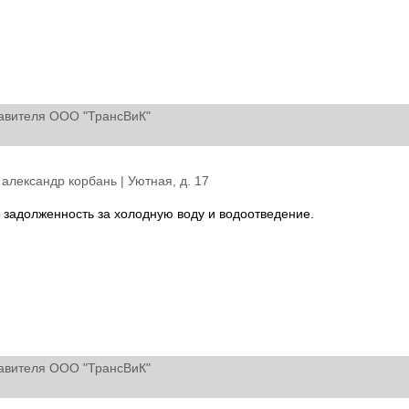
авителя ООО "ТрансВиК"
 александр корбань |
Уютная, д. 17
ь задолженность за холодную воду и водоотведение.
авителя ООО "ТрансВиК"