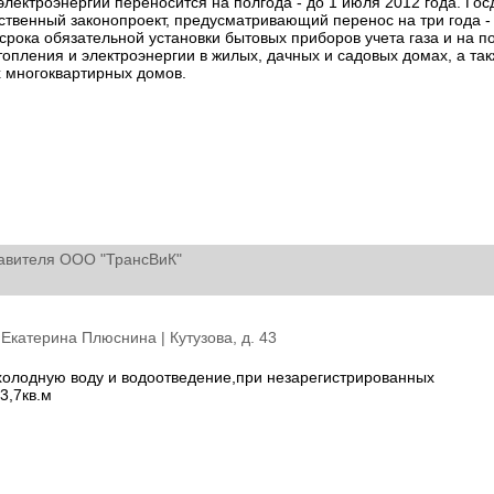
электроэнергии переносится на полгода - до 1 июля 2012 года. Го
ственный законопроект, предусматривающий перенос на три года -
 срока обязательной установки бытовых приборов учета газа и на п
отопления и электроэнергии в жилых, дачных и садовых домах, а так
 многоквартирных домов.
авителя ООО "ТрансВиК"
: Екатерина Плюснина |
Кутузова, д. 43
 холодную воду и водоотведение,при незарегистрированных
3,7кв.м