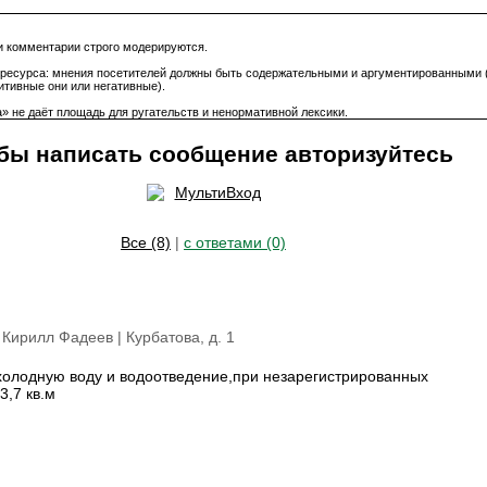
и комментарии строго модерируются.
 ресурса: мнения посетителей должны быть содержательными и аргументированными 
зитивные они или негативные).
» не даёт площадь для ругательств и ненормативной лексики.
бы написать сообщение авторизуйтесь
Все (8)
|
с ответами (0)
: Кирилл Фадеев |
Курбатова, д. 1
 холодную воду и водоотведение,при незарегистрированных
3,7 кв.м