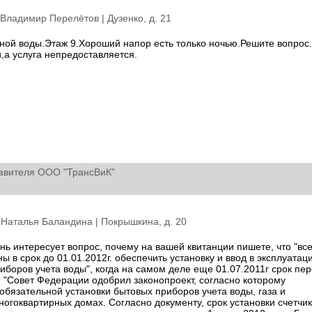
: Владимир Перелётов |
Дузенко, д. 21
ной воды.Этаж 9.Хороший напор есть только ночью.Решите вопрос
и,а услуга непредоставляется.
авителя ООО "ТрансВиК"
: Наталья Баландина |
Покрышкина, д. 20
нь интересует вопрос, почему на вашей квитанции пишете, что "вс
ы в срок до 01.01.2012г. обеспечить установку и ввод в эксплуатац
боров учета воды", когда на самом деле еще 01.07.2011г срок пе
 "Совет Федерации одобрил законопроект, согласно которому
обязательной установки бытовых приборов учета воды, газа и
ногоквартирных домах. Согласно документу, срок установки счетчи