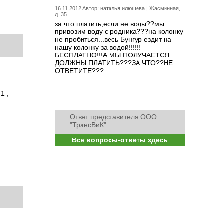
16.11.2012 Автор: наталья илюшева |
Жасминная,
д. 35
за что платить,если не воды??мы
привозим воду с родника???на колонку
не пробиться...весь Бунгур ездит на
нашу колонку за водой!!!!!!
БЕСПЛАТНО!!!А МЫ ПОЛУЧАЕТСЯ
ДОЛЖНЫ ПЛАТИТЬ???ЗА ЧТО??НЕ
ОТВЕТИТЕ???
1 ,
Ответ представителя ООО
"ТрансВиК"
Все вопросы-ответы здесь