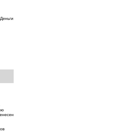
.Деньги
е
ию
ренесен
ков