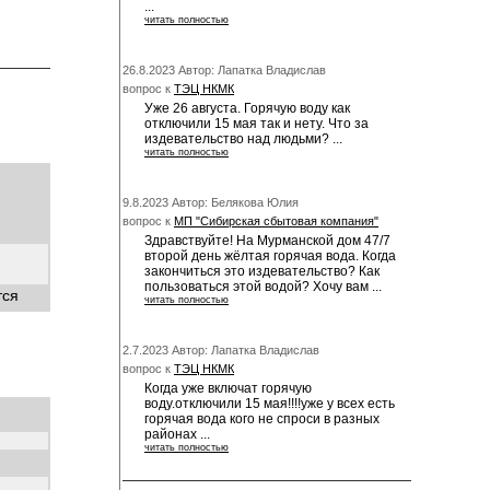
...
читать полностью
26.8.2023 Автор: Лапатка Владислав
вопрос к
ТЭЦ НКМК
Уже 26 августа. Горячую воду как
отключили 15 мая так и нету. Что за
издевательство над людьми? ...
читать полностью
9.8.2023 Автор: Белякова Юлия
вопрос к
МП "Сибирская сбытовая компания"
Здравствуйте! На Мурманской дом 47/7
второй день жёлтая горячая вода. Когда
закончиться это издевательство? Как
пользоваться этой водой? Хочу вам ...
тся
читать полностью
2.7.2023 Автор: Лапатка Владислав
вопрос к
ТЭЦ НКМК
Когда уже включат горячую
воду.отключили 15 мая!!!!уже у всех есть
горячая вода кого не спроси в разных
районах ...
читать полностью