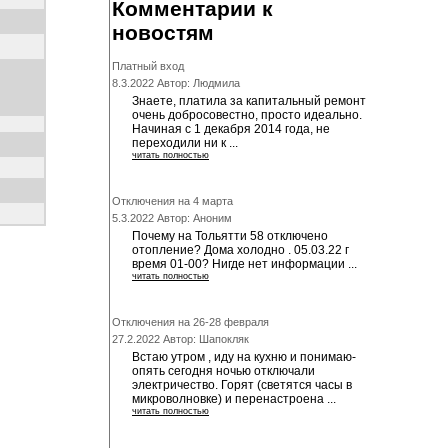
Комментарии к
новостям
Платный вход
8.3.2022 Автор: Людмила
Знаете, платила за капитальный ремонт
очень добросовестно, просто идеально.
Начиная с 1 декабря 2014 года, не
переходили ни к ...
читать полностью
Отключения на 4 марта
5.3.2022 Автор: Аноним
Почему на Тольятти 58 отключено
отопление? Дома холодно . 05.03.22 г
время 01-00? Нигде нет информации ...
читать полностью
Отключения на 26-28 февраля
27.2.2022 Автор: Шапокляк
Встаю утром , иду на кухню и понимаю-
опять сегодня ночью отключали
электричество. Горят (светятся часы в
микроволновке) и перенастроена ...
читать полностью