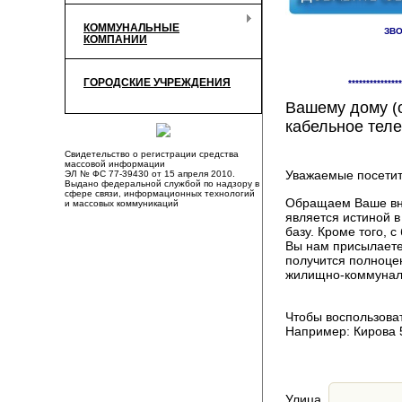
КОММУНАЛЬНЫЕ
ЗВО
КОМПАНИИ
Здесь Вы смож
ГОРОДСКИЕ УЧРЕЖДЕНИЯ
***************
компаниях, пр
Вашему дому (о
кабельное теле
Свидетельство о регистрации средства
массовой информации
Уважаемые посетит
ЭЛ № ФС 77-39430 от 15 апреля 2010.
Выдано федеральной службой по надзору в
сфере связи, информационных технологий
Обращаем Ваше вни
и массовых коммуникаций
является истиной 
базу. Кроме того,
Вы нам присылаете
получится полноце
жилищно-коммуналь
Чтобы воспользоват
Например: Кирова 
Улица