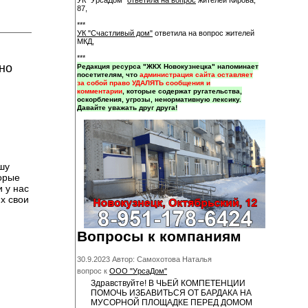
УК "УрсаДом"
ответила на вопрос
жителей Кирова,
87,
***
УК "Счастливый дом"
ответила на вопрос жителей
МКД,
***
но
Редакция ресурса "ЖКХ Новокузнецка" напоминает
посетителям, что
администрация сайта оставляет
за собой право УДАЛЯТЬ сообщения и
комментарии
, которые содержат ругательства,
оскорбления, угрозы, ненормативную лексику.
Давайте уважать друг друга!
шу
торые
 у нас
х свои
Вопросы к компаниям
30.9.2023 Автор: Самохотова Наталья
вопрос к
ООО "УрсаДом"
Здравствуйте! В ЧЬЕЙ КОМПЕТЕНЦИИ
ПОМОЧЬ ИЗБАВИТЬСЯ ОТ БАРДАКА НА
МУСОРНОЙ ПЛОЩАДКЕ ПЕРЕД ДОМОМ