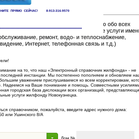
НИТЕ ПРЯМО СЕЙЧАС! 8-913-316-9570
ете найти исчерпывающую информацию обо всех
******************************************************************
едоставляющих жилищно-коммунальные услуги имен
бслуживание, ремонт, водо- и теплоснабжение,
видение, Интернет, телефонная связь и т.д.)
ели!
мание на то, что наш «Электронный справочник жилфонда» - не
в последней инстанции. Мы постепенно пополняем и обновляем на
 с большим уважением прислушиваемся ко всем корректировкам, ко
. Надеемся на Ваше понимание и помощь. Совместными усилиями
нная городская база дислокации всех организаций, представляющи
ные услуги жилфонду Новокузнецка.
ься справочником, пожалуйста, введите адрес нужного дома:
50 или Ушинского 8/А
Дом №