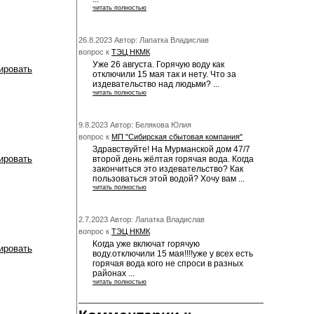
читать полностью
26.8.2023 Автор: Лапатка Владислав
вопрос к
ТЭЦ НКМК
Уже 26 августа. Горячую воду как
ировать
отключили 15 мая так и нету. Что за
издевательство над людьми? ...
читать полностью
9.8.2023 Автор: Белякова Юлия
вопрос к
МП "Сибирская сбытовая компания"
Здравствуйте! На Мурманской дом 47/7
ировать
второй день жёлтая горячая вода. Когда
закончиться это издевательство? Как
пользоваться этой водой? Хочу вам ...
читать полностью
2.7.2023 Автор: Лапатка Владислав
вопрос к
ТЭЦ НКМК
Когда уже включат горячую
ировать
воду.отключили 15 мая!!!!уже у всех есть
горячая вода кого не спроси в разных
районах ...
читать полностью