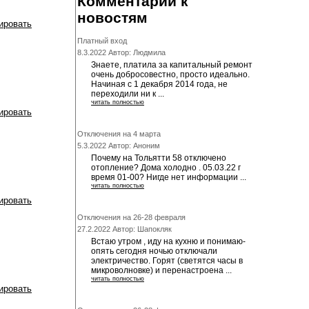
Комментарии к
новостям
ировать
Платный вход
8.3.2022 Автор: Людмила
Знаете, платила за капитальный ремонт
очень добросовестно, просто идеально.
Начиная с 1 декабря 2014 года, не
переходили ни к ...
читать полностью
ировать
Отключения на 4 марта
5.3.2022 Автор: Аноним
Почему на Тольятти 58 отключено
отопление? Дома холодно . 05.03.22 г
время 01-00? Нигде нет информации ...
читать полностью
ировать
Отключения на 26-28 февраля
27.2.2022 Автор: Шапокляк
Встаю утром , иду на кухню и понимаю-
опять сегодня ночью отключали
электричество. Горят (светятся часы в
микроволновке) и перенастроена ...
читать полностью
ировать