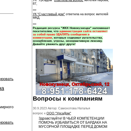
УК "УрсаДом"
ответила на вопрос
жителей Кирова,
87,
***
УК "Счастливый дом"
ответила на вопрос жителей
МКД,
***
Редакция ресурса "ЖКХ Новокузнецка" напоминает
посетителям, что
администрация сайта оставляет
за собой право УДАЛЯТЬ сообщения и
комментарии
, которые содержат ругательства,
оскорбления, угрозы, ненормативную лексику.
Давайте уважать друг друга!
ировать
на
Вопросы к компаниям
мирного
30.9.2023 Автор: Самохотова Наталья
вопрос к
ООО "УрсаДом"
Здравствуйте! В ЧЬЕЙ КОМПЕТЕНЦИИ
ировать
ПОМОЧЬ ИЗБАВИТЬСЯ ОТ БАРДАКА НА
МУСОРНОЙ ПЛОЩАДКЕ ПЕРЕД ДОМОМ
...