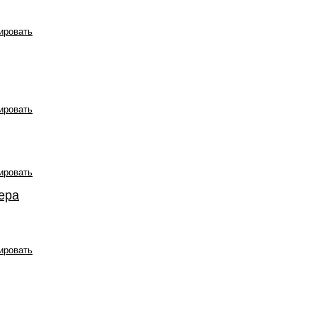
ировать
ировать
ировать
ера
ировать