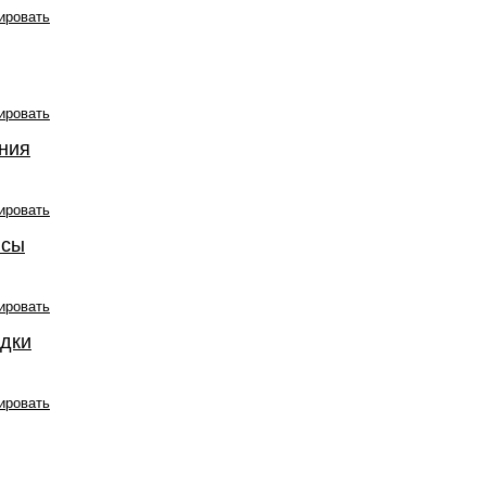
ировать
ировать
ания
ировать
нсы
ировать
адки
ировать