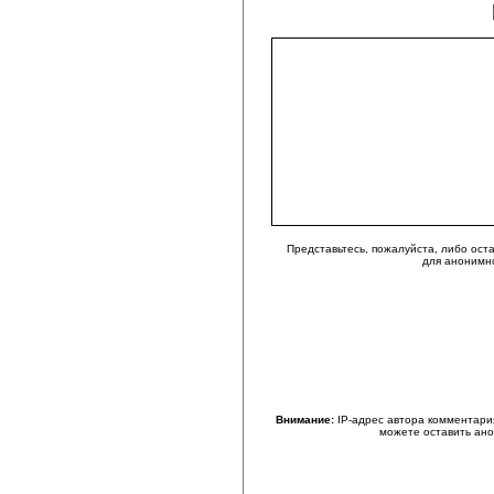
Представьтесь, пожалуйста, либо ост
для анонимн
Внимание:
IP-адрес автора комментари
можете оставить ан