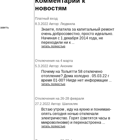
Комментарии к
новостям
Платный вход
8.3.2022 Автор: Людмила
тавить
Знаете, платила за капитальный ремонт
очень добросовестно, просто идеально.
Начиная с 1 декабря 2014 года, не
переходили ни к ...
читать полностью
Отключения на 4 марта
5.3.2022 Автор: Аноним
Почему на Тольятти 58 отключено
отопление? Дома холодно . 05.03.22 г
время 01-00? Нигде нет информации ...
читать полностью
Отключения на 26-28 февраля
27.2.2022 Автор: Шапокляк
Встаю утром , иду на кухню и понимаю-
опять сегодня ночью отключали
электричество. Горят (светятся часы в
микроволновке) и перенастроена ...
читать полностью