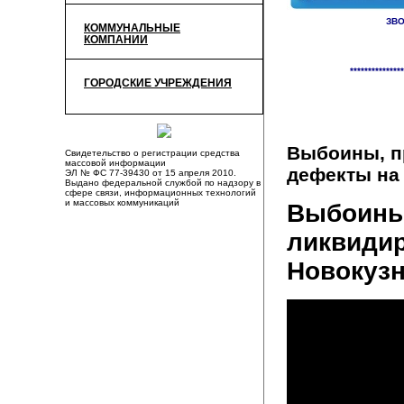
ЗВО
КОММУНАЛЬНЫЕ
КОМПАНИИ
«
НАРОДНАЯ НОВОС
***************
ГОРОДСКИЕ УЧРЕЖДЕНИЯ
Выбоины, п
Свидетельство о регистрации средства
массовой информации
дефекты на
ЭЛ № ФС 77-39430 от 15 апреля 2010.
Выдано федеральной службой по надзору в
сфере связи, информационных технологий
и массовых коммуникаций
Выбоины,
ликвидир
Новокузн