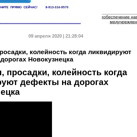
НИТЕ ПРЯМО СЕЙЧАС! 8-913-316-9570
ТЬ: мусор на ул. Челюскина
ЖКХ это жизнеобеспечение на
медучрежде
******************************************************************
09 апреля 2020 | 21:28:04
росадки, колейность когда ликвидируют
 дорогах Новокузнецка
 просадки, колейность когда
уют дефекты на дорогах
ецка