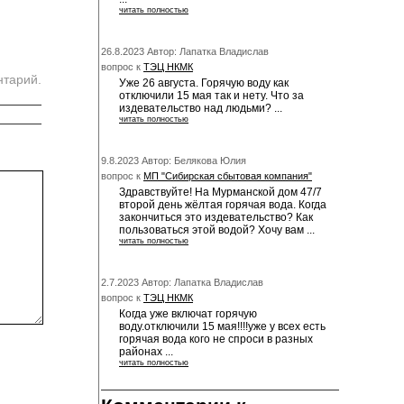
читать полностью
26.8.2023 Автор: Лапатка Владислав
вопрос к
ТЭЦ НКМК
нтарий.
Уже 26 августа. Горячую воду как
отключили 15 мая так и нету. Что за
издевательство над людьми? ...
читать полностью
9.8.2023 Автор: Белякова Юлия
вопрос к
МП "Сибирская сбытовая компания"
Здравствуйте! На Мурманской дом 47/7
второй день жёлтая горячая вода. Когда
закончиться это издевательство? Как
пользоваться этой водой? Хочу вам ...
читать полностью
2.7.2023 Автор: Лапатка Владислав
вопрос к
ТЭЦ НКМК
Когда уже включат горячую
воду.отключили 15 мая!!!!уже у всех есть
горячая вода кого не спроси в разных
районах ...
читать полностью