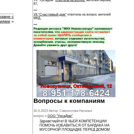
УК "УрсаДом"
ответила на вопрос
жителей Кирова,
87,
***
УК "Счастливый дом"
ответила на вопрос жителей
равне с
МКД,
ниями
»
***
Редакция ресурса "ЖКХ Новокузнецка" напоминает
посетителям, что
администрация сайта оставляет
за собой право УДАЛЯТЬ сообщения и
комментарии
, которые содержат ругательства,
оскорбления, угрозы, ненормативную лексику.
Давайте уважать друг друга!
Вопросы к компаниям
30.9.2023 Автор: Самохотова Наталья
вопрос к
ООО "УрсаДом"
Здравствуйте! В ЧЬЕЙ КОМПЕТЕНЦИИ
ПОМОЧЬ ИЗБАВИТЬСЯ ОТ БАРДАКА НА
МУСОРНОЙ ПЛОЩАДКЕ ПЕРЕД ДОМОМ
...