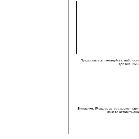
Представьтесь, пожалуйста, либо ост
для анонимн
Внимание:
IP-адрес автора комментари
можете оставить ан