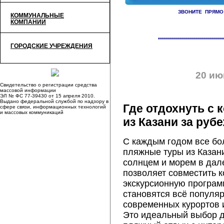
ЗВОНИТЕ ПРЯМО
КОММУНАЛЬНЫЕ
КОМПАНИИ
«
Отключения на 21-23 июня
*********************************
ГОРОДСКИЕ УЧРЕЖДЕНИЯ
20 ию
Свидетельство о регистрации средства
массовой информации
ЭЛ № ФС 77-39430 от 15 апреля 2010.
Выдано федеральной службой по надзору в
Где отдохнуть с
сфере связи, информационных технологий
и массовых коммуникаций
из Казани за руб
С каждым годом все бо
пляжные туры из Казан
солнцем и морем в дал
позволяет совместить к
экскурсионную програм
становятся всё популя
современных курортов и
Это идеальный выбор дл