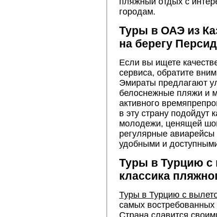
пляжный отдых с интер
городам.
Туры в ОАЭ из К
на берегу Персид
Если вы ищете качеств
сервиса, обратите вни
Эмираты предлагают у
белоснежные пляжи и 
активного времяпрепро
в эту страну подойдут 
молодежи, ценящей шопи
регулярные авиарейсы 
удобными и доступными
Туры в Турцию с 
классика пляжно
Туры в Турцию с вылето
самых востребованных 
Страна славится своим