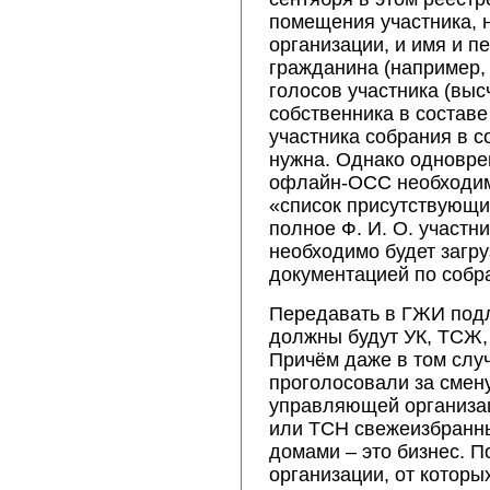
помещения участника, 
организации, и имя и п
гражданина (например, 
голосов участника (вы
собственника в состав
участника собрания в с
нужна. Однако одновре
офлайн-ОСС необходим
«список присутствующих
полное Ф. И. О. участни
необходимо будет загр
документацией по собр
Передавать в ГЖИ под
должны будут УК, ТСЖ,
Причём даже в том случ
проголосовали за смену
управляющей организац
или ТСН свежеизбранн
домами – это бизнес. 
организации, от которы