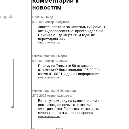
Комментарии к
новостям
нтарий.
Платный вход
8.3.2022 Автор: Людмила
Знаете, платила за капитальный ремонт
очень добросовестно, просто идеально.
Начиная с 1 декабря 2014 года, не
переходили ни к ...
читать полностью
Отключения на 4 марта
5.3.2022 Автор: Аноним
Почему на Тольятти 58 отключено
отопление? Дома холодно . 05.03.22 г
время 01-00? Нигде нет информации ...
читать полностью
Отключения на 26-28 февраля
27.2.2022 Автор: Шапокляк
Встаю утром , иду на кухню и понимаю-
опять сегодня ночью отключали
электричество. Горят (светятся часы в
микроволновке) и перенастроена ...
читать полностью