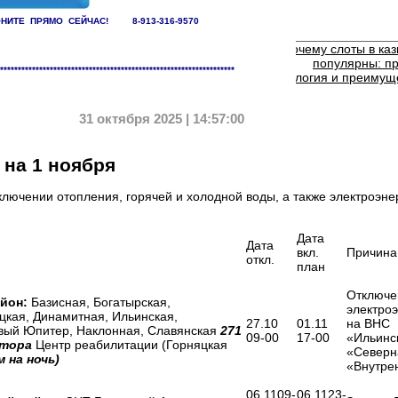
НИТЕ ПРЯМО СЕЙЧАС! 8-913-316-9570
лургов продолжают рваться приборы отопления
Почему слоты в каз
популярны: п
******************************************************************
психология и преимущ
31 октября 2025 | 14:57:00
на 1 ноября
лючении отопления, горячей и холодной воды, а также электроэне
Дата
Дата
вкл.
Причина
откл.
план
Отключе
йон:
Базисная, Богатырская,
электро
цкая, Динамитная, Ильинская,
27.10
01.11
на ВНС
вый Юпитер, Наклонная, Славянская
271
09-00
17-00
«Ильинс
ктора
Центр реабилитации (Горняцкая
«Северн
 на ночь)
«Внутр
06.1109-
06.1123-