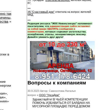
УК "УрсаДом"
ответила на вопрос
жителей Кирова,
87,
***
УК "Счастливый дом"
ответила на вопрос жителей
ино так
МКД,
ричины,
***
ества
»
Редакция ресурса "ЖКХ Новокузнецка" напоминает
посетителям, что
администрация сайта оставляет
за собой право УДАЛЯТЬ сообщения и
комментарии
, которые содержат ругательства,
оскорбления, угрозы, ненормативную лексику.
Давайте уважать друг друга!
ргии в
ние
Вопросы к компаниям
энергии
30.9.2023 Автор: Самохотова Наталья
кая»,
вопрос к
ООО "УрсаДом"
ая»,
Здравствуйте! В ЧЬЕЙ КОМПЕТЕНЦИИ
енняя»
ПОМОЧЬ ИЗБАВИТЬСЯ ОТ БАРДАКА НА
МУСОРНОЙ ПЛОЩАДКЕ ПЕРЕД ДОМОМ
...