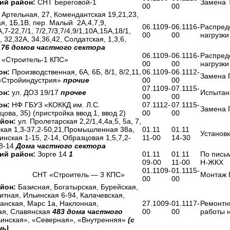
ий район:
СНТ Береговой-1
Замена 
00
00
Артельная, 27, Комендантская 19,21,23,
ая, 1Б,1В, пер. Малый 2А,4,7,9,
06.1109-
06.1116-
Распред
7-22,7/1, 7/2,7/3,7/4,9/1,10А,15А,18/1,
00
00
нагрузки
, 32,32А, 34,36,42, Солдатская, 1,3,6,
7
76 домов частного сектора
06.1109-
06.1116-
Распред
«Строитель-1 КПС»
00
00
нагрузки
он:
Производственная, 6А, 6Б, 8/1, 8/2,11,
06.1109-
06.1112-
Замена 
 «Стройиндустрия»
прочие
00
00
07.1109-
07.1115-
он:
ул. ДОЗ 19/17
прочее
Испытан
00
00
он:
НФ ГБУЗ «КОККД им. Л.С.
07.1112-
07.1115-
Замена 
ова, 35) (пристройка ввод 1, ввод 2)
00
00
йон:
ул. Пролетарская 2,2/1,4,4а,5, 5а, 7,
ская 1,3-37,2-50,21,Промышленная 38а,
01.11
01.11
Установ
нская 1-15, 2-14, Образцовая 1,5,7,2-
11-00
14-30
,8-14
Дома частного сектора
ий район:
Зорге 14
1
01.11
01.11
По пись
Д
09-00
11-00
Н-ЖКХ
01.1109-
01.1115-
СНТ «Строитель — 3 КПС»
Монтаж 
00
00
йон:
Базисная, Богатырская, Бурейская,
тная, Ильинская 6-94, Калачевская,
анская, Марс 1а, Наклонная,
27.1009-
01.1117-
Ремонтн
ная, Славянская
483 дома частного
00
00
работы 
инская», «Северная», «Внутренняя»
(с
чь)