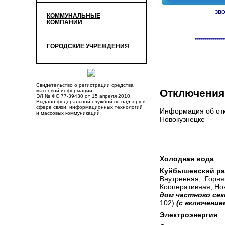
ЗВО
КОММУНАЛЬНЫЕ
КОМПАНИИ
«
В посёлке Метал
***************
ГОРОДСКИЕ УЧРЕЖДЕНИЯ
Свидетельство о регистрации средства
Отключения 
массовой информации
ЭЛ № ФС 77-39430 от 15 апреля 2010.
Выдано федеральной службой по надзору в
сфере связи, информационных технологий
Информация об отк
и массовых коммуникаций
Новокузнецке
Холодная вода
Куйбышевский ра
Внутренняя, Горня
Кооперативная, Но
дом частного се
102)
(с включением
Электроэнергия