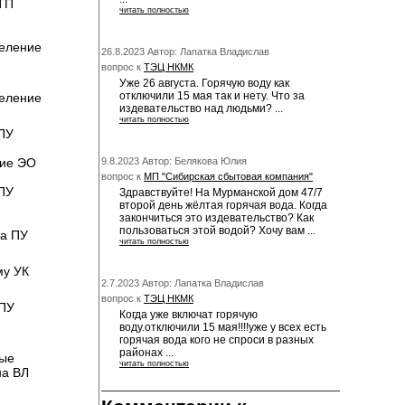
ТП
читать полностью
еление
26.8.2023 Автор: Лапатка Владислав
вопрос к
ТЭЦ НКМК
Уже 26 августа. Горячую воду как
отключили 15 мая так и нету. Что за
еление
издевательство над людьми? ...
читать полностью
ПУ
ие ЭО
9.8.2023 Автор: Белякова Юлия
вопрос к
МП "Сибирская сбытовая компания"
ПУ
Здравствуйте! На Мурманской дом 47/7
второй день жёлтая горячая вода. Когда
закончиться это издевательство? Как
пользоваться этой водой? Хочу вам ...
ка ПУ
читать полностью
му УК
2.7.2023 Автор: Лапатка Владислав
вопрос к
ТЭЦ НКМК
ПУ
Когда уже включат горячую
воду.отключили 15 мая!!!!уже у всех есть
горячая вода кого не спроси в разных
районах ...
ые
читать полностью
на ВЛ