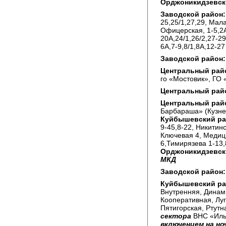
Орджоникидзевск
Заводской район:
25,25/1,27,29, Мал
Офицерская, 1-5,2А,
20А,24/1,26/2,27-29
6А,7-9,8/1,8А,12-2
Заводской район:
Центральный рай
го «Мостовик», ГО
Центральный рай
Центральный рай
Барбараша» (Кузнец
Куйбышевский ра
9-45,8-22, Никитин
Ключевая 4, Медици
6,Тимирязева 1-13
Орджоникидзевск
МК
Заводской район:
Куйбышевский ра
Внутренняя, Динами
Кооперативная, Луг
Пятигорская, Ртут
сектора
ВНС «Иль
включением на но