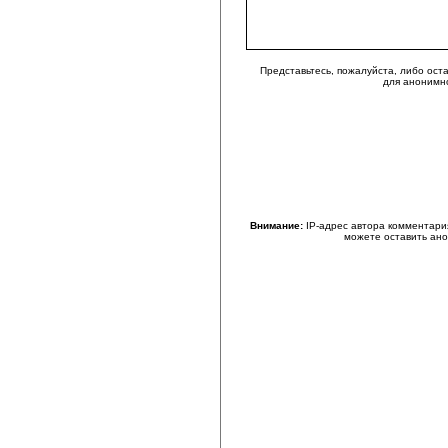
Представьтесь, пожалуйста, либо ост
для анонимн
Внимание:
IP-адрес автора комментари
можете оставить ан