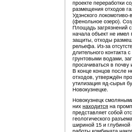
проекте переработки с
размещения отходов га
Удэнского локомотиво-
(фенольное озеро). Соз
Площадь загрязнений со
начала объект не имел
защиты, отходы размещ
рельефа. Из-за отсутст
длительного контакта 
грунтовыми водами, за
просачиваться в почву
В конце концов после 
отходов, утверждён про
утилизация яд-сырья б
Новокузнецке.
Новокузнецк смоляными
них
находится
на промп
представляет собой отс
геологического разъема
шириной 15 и глубиной 
работы комбината нако