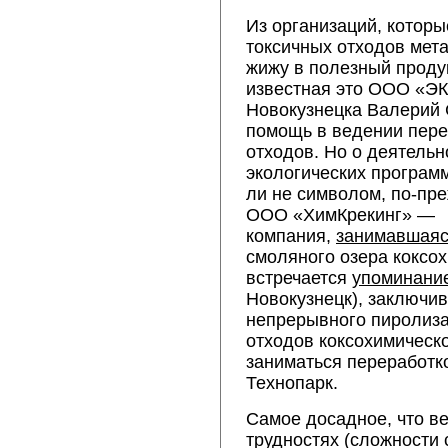
Из организаций, котор
токсичных отходов мет
жижу в полезный продук
известная это ООО «Э
Новокузнецка Валерий
помощь в ведении пере
отходов. Но о деятельн
экологических програм
ли не символом, по-пре
ООО «ХимКрекинг» —
компания,
занимавшая
смоляного озера кокс
встречается
упоминани
Новокузнецк), заключив
непрерывного пиролиза
отходов коксохимическ
заниматься переработк
Технопарк.
Самое досадное, что ве
трудностях (сложности