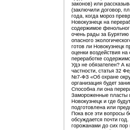
законов) или рассказы
(заключили договор, пл
года, когда мороз прев
Новокузнецк на перераб
содержимое фенольного
очень рады за Бурятию 
опасного экологическог
готов ли Новокузнецк п
оценки воздействия на
переработке содержимо
Удэ не обязателен? А к
частности, статья 32 Ф
№7-ФЗ «Об охране окр
организация будет зан
Способна ли она перер
Замороженные пласты 
Новокузнецк и где буд
подготовлена или предп
Пока все эти вопросы б
обсуждается почти год.
горожанами до сих пор 