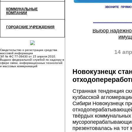
ЗВОНИТЕ ПРЯМО
КОММУНАЛЬНЫЕ
КОМПАНИИ
«
Кузнецкая ТЭЦ приняла учас
федерального проекта «Чисты
*********************************
ГОРОДСКИЕ УЧРЕЖДЕНИЯ
Выбор надежног
имущ
Свидетельство о регистрации средства
14 апр
массовой информации
ЭЛ № ФС 77-39430 от 15 апреля 2010.
Выдано федеральной службой по надзору в
сфере связи, информационных технологий
и массовых коммуникаций
Новокузнецк ста
отходопереработ
Странная тенденция ск
кузбасской агломерации
Сибири Новокузнецк пр
отходоперабатывающей
твёрдых коммунальных 
мусороперабатывающий
презентовалась на тот