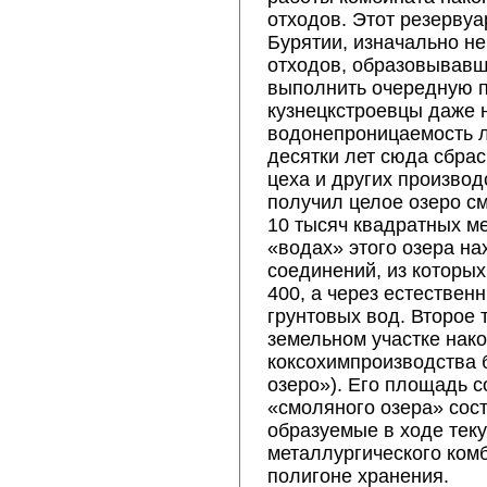
отходов. Этот резервуа
Бурятии, изначально н
отходов, образовывавш
выполнить очередную пя
кузнецкстроевцы даже 
водонепроницаемость л
десятки лет сюда сбра
цеха и других производ
получил целое озеро 
10 тысяч квадратных ме
«водах» этого озера на
соединений, из которы
400, а через естествен
грунтовых вод. Второе 
земельном участке нак
коксохимпроизводства
озеро»). Его площадь с
«смоляного озера» сос
образуемые в ходе тек
металлургического ком
полигоне хранения.