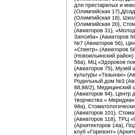
для престарелых и инв
(Олимпийская 17),Д/са
(Олимпийская 18), Шк
(Олимпийская 20), Сто
(Авиаторов 31), «Моло
Запсиба» (Авиаторов 
№7 (Авиаторов 56), Це
«Спектр» (Авиаторов 56
(Новоильинский район)
56а), МЦ «Здоровое по
(Авиаторов 75), Музей 
культуры «Тазыхан» (Ав
Родильный дом №3 (Ав
88,88/2), Медицинский 
(Авиаторов 94), Центр 
творчества » Меридиан
98а), Стоматологически
(Авиаторов 101), Стома
(Авиаторов 118), ТРЦ 
(Архитекторов 14а), П
клуб «Горизонт» (Архит