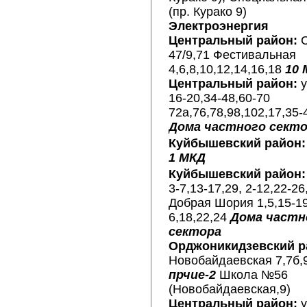
(пр. Курако 9)
Электроэнергия
Центральный район:
С
47/9,71 Фестивальная
4,6,8,10,12,14,16,18
10 
Центральный район:
у
16-20,34-48,60-70
72а,76,78,98,102,17,35-
Дома частного сект
Куйбышевский район:
1 МКД
Куйбышевский район:
3-7,13-17,29, 2-12,22-26
Добрая Шория 1,5,15-19,
6,18,22,24
Дома частн
сектора
Орджоникидзевский р
Новобайдаевская 7,7б,
прчие-2
Школа №56
(Новобайдаевская,9)
Центральный район:
у