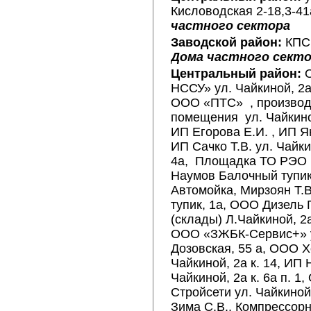
Кисловодская 2-18,3-4
частного сектора
Заводской район:
КПС 
Дома частного сект
Центральный район:
О
НССУ» ул. Чайкиной, 2а
ООО «ПТС» , произво
помещения ул. Чайкиной
ИП Егорова Е.И. , ИП Я
ИП Сачко Т.В. ул. Чайкин
4а, Площадка ТО РЭО
Наумов Балочный тупик
Автомойка, Мирзоян Т.
тупик, 1а, ООО Дизель
(склады) Л.Чайкиной, 2а
ООО «ЗЖБК-Сервис+» 
Дозовская, 55 а, ООО Х
Чайкиной, 2а к. 14, ИП 
Чайкиной, 2а к. 6а п. 1
Стройсети ул. Чайкиной,
Зима С.В., Компрессор