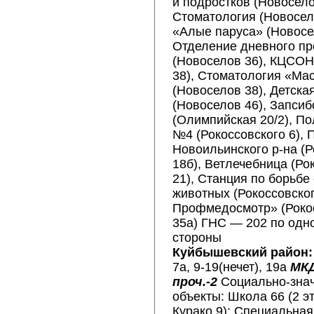
и подростков (Новосело
Стоматология (Новосел
«Алые паруса» (Новосе
Отделение дневного п
(Новоселов 36), КЦСОН
38), Стоматология «Ма
(Новоселов 38), Детска
(Новоселов 46), Запси
(Олимпийская 20/2), П
№4 (Рокоссовского 6), 
Новоильинского р-на (Р
18б), Ветлечебница (Ро
21), Станция по борьбе
животных (Рокоссовског
Профмедосмотр» (Роко
35а) ГНС — 202 по одн
стороны
Куйбышевский район:
7а, 9-19(нечет), 19а
МКД
проч.-2
Социально-зна
объекты: Школа 66 (2 эт
Курако 9); Специальна