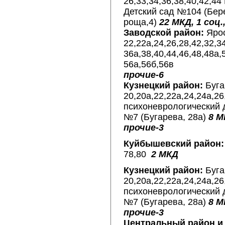
26,33,34,36,38,40,42,44
Детский сад №104 (Бер
роща,4)
22 МКД, 1 соц.
Заводской район:
Ярос
22,22а,24,26,28,42,32,34
36а,38,40,44,46,48,48а,
56а,56б,5
прочие-6
Кузнецкий район:
Буга
20,20а,22,22а,24,24а,26
психоневрологический 
№7 (Бугарева, 28а)
8 М
прочие-3
Куйбышевский район:
78,80
2 МКД
Кузнецкий район:
Буга
20,20а,22,22а,24,24а,26
психоневрологический 
№7 (Бугарева, 28а)
8 М
прочие-3
Центральный район и