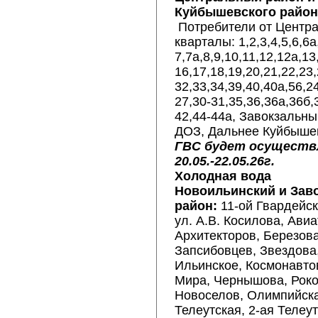
Куйбышевского район
Потребители от Центр
кварталы: 1,2,3,4,5,6,6а
7,7а,8,9,10,11,12,12а,13
16,17,18,19,20,21,22,23,
32,33,34,39,40,40а,56,24
27,30-31,35,36,36а,36б,
42,44-44а, Завокзальны
ДОЗ, Дальнее Куйбыш
ГВС будет осуществ
20.05.-22.05.26г.
Холодная вода
Новоильинский и Зав
район:
11-ой Гвардейск
ул. А.В. Косилова, Авиа
Архитекторов, Березов
Запсибовцев, Звездова
Ильинское, Космонавтов
Мира, Чернышова, Роко
Новоселов, Олимпийск
Телеутская, 2-ая Телеут