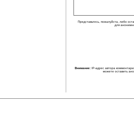
Представьтесь, пожалуйста, либо ост
для анонимн
Внимание:
IP-адрес автора комментари
можете оставить ан