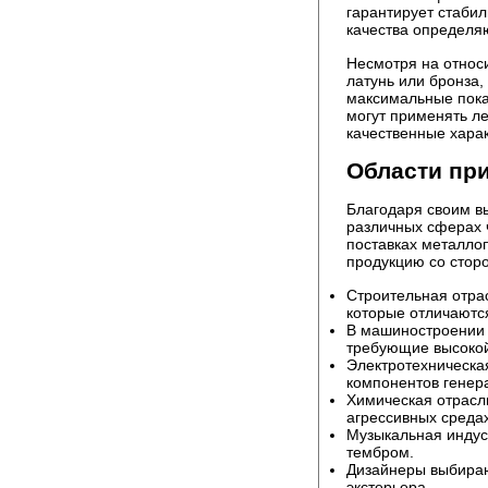
гарантирует стабил
качества определя
Несмотря на относ
латунь или бронза,
максимальные пока
могут применять л
качественные харак
Области пр
Благодаря своим в
различных сферах 
поставках металлоп
продукцию со стор
Строительная отрас
которые отличаютс
В машиностроении 
требующие высокой
Электротехническа
компонентов генер
Химическая отрасл
агрессивных средах
Музыкальная индус
тембром.
Дизайнеры выбираю
экстерьера.