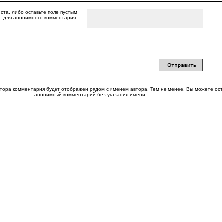
ста, либо оставьте поле пустым
для анонимного комментария:
втора комментария будет отображен рядом с именем автора. Тем не менее, Вы можете ос
анонимный комментарий без указания имени.