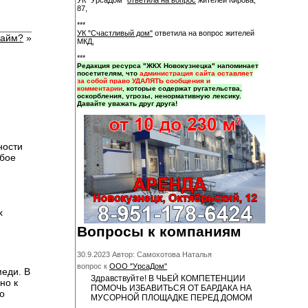
УК "УрсаДом"
ответила на вопрос
жителей Кирова,
87,
***
УК "Счастливый дом"
ответила на вопрос жителей
займ?
»
МКД,
***
Редакция ресурса "ЖКХ Новокузнецка" напоминает
посетителям, что
администрация сайта оставляет
за собой право УДАЛЯТЬ сообщения и
комментарии
, которые содержат ругательства,
оскорбления, угрозы, ненормативную лексику.
Давайте уважать друг друга!
ности
обое
х
Вопросы к компаниям
30.9.2023 Автор: Самохотова Наталья
вопрос к
ООО "УрсаДом"
меди. В
Здравствуйте! В ЧЬЕЙ КОМПЕТЕНЦИИ
но к
ПОМОЧЬ ИЗБАВИТЬСЯ ОТ БАРДАКА НА
о
МУСОРНОЙ ПЛОЩАДКЕ ПЕРЕД ДОМОМ
...