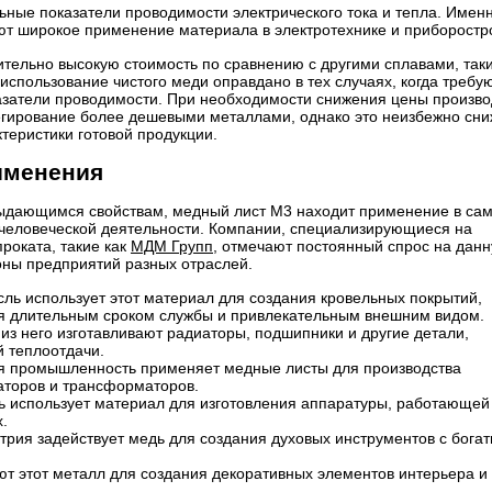
ьные показатели проводимости электрического тока и тепла. Именн
ют широкое применение материала в электротехнике и приборостр
ительно высокую стоимость по сравнению с другими сплавами, так
 использование чистого меди оправдано в тех случаях, когда требу
затели проводимости. При необходимости снижения цены произво
егирование более дешевыми металлами, однако это неизбежно сни
теристики готовой продукции.
именения
ыдающимся свойствам, медный лист М3 находит применение в са
человеческой деятельности. Компании, специализирующиеся на
роката, такие как
МДМ Групп
, отмечают постоянный спрос на дан
оны предприятий разных отраслей.
ль использует этот материал для создания кровельных покрытий,
я длительным сроком службы и привлекательным внешним видом.
из него изготавливают радиаторы, подшипники и другие детали,
 теплоотдачи.
я промышленность применяет медные листы для производства
аторов и трансформаторов.
ь использует материал для изготовления аппаратуры, работающей
.
трия задействует медь для создания духовых инструментов с бога
т этот металл для создания декоративных элементов интерьера и