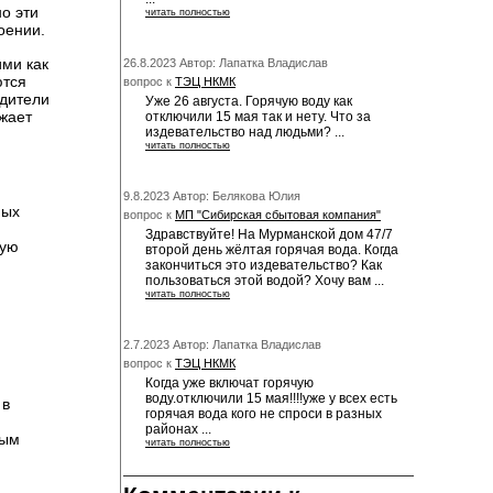
о эти
читать полностью
оении.
ими как
26.8.2023 Автор: Лапатка Владислав
ются
вопрос к
ТЭЦ НКМК
дители
Уже 26 августа. Горячую воду как
жает
отключили 15 мая так и нету. Что за
издевательство над людьми? ...
читать полностью
9.8.2023 Автор: Белякова Юлия
мых
вопрос к
МП "Сибирская сбытовая компания"
Здравствуйте! На Мурманской дом 47/7
ную
второй день жёлтая горячая вода. Когда
закончиться это издевательство? Как
пользоваться этой водой? Хочу вам ...
читать полностью
2.7.2023 Автор: Лапатка Владислав
вопрос к
ТЭЦ НКМК
Когда уже включат горячую
воду.отключили 15 мая!!!!уже у всех есть
 в
горячая вода кого не спроси в разных
районах ...
тым
читать полностью