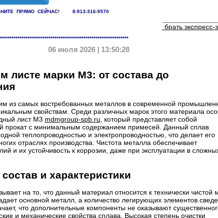
НИТЕ ПРЯМО СЕЙЧАС! 8-913-316-9570
 июля
Стоит ли брать экспресс-
******************************************************************
06 июля 2026 | 13:50:28
м листе марки М3: от состава до
ния
им из самых востребованных металлов в современной промышлен
никальным свойствам. Среди различных марок этого материала ос
едный лист М3
mdmgroup-spb.ru
, который представляет собой
й прокат с минимальным содержанием примесей. Данный сплав
ходной теплопроводностью и электропроводностью, что делает его
огих отраслях производства. Чистота металла обеспечивает
лий и их устойчивость к коррозии, даже при эксплуатации в сложны
состав и характеристики
ывает на то, что данный материал относится к технически чистой 
адает основной металл, а количество легирующих элементов сведе
ачает, что дополнительные компоненты не оказывают существенног
кие и механические свойства сплава. Высокая степень очистки