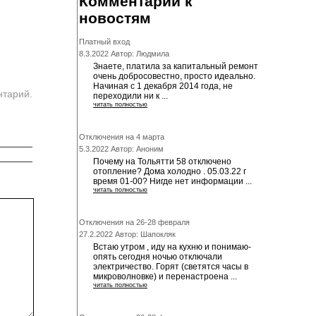
Комментарии к
новостям
Платный вход
8.3.2022 Автор: Людмила
Знаете, платила за капитальный ремонт
очень добросовестно, просто идеально.
Начиная с 1 декабря 2014 года, не
нтарий.
переходили ни к ...
читать полностью
Отключения на 4 марта
5.3.2022 Автор: Аноним
Почему на Тольятти 58 отключено
отопление? Дома холодно . 05.03.22 г
время 01-00? Нигде нет информации ...
читать полностью
Отключения на 26-28 февраля
27.2.2022 Автор: Шапокляк
Встаю утром , иду на кухню и понимаю-
опять сегодня ночью отключали
электричество. Горят (светятся часы в
микроволновке) и перенастроена ...
читать полностью