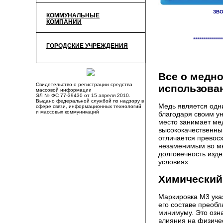
ЗВО
КОММУНАЛЬНЫЕ
КОМПАНИИ
«
Отключения на 6
***************
ГОРОДСКИЕ УЧРЕЖДЕНИЯ
Все о медно
Свидетельство о регистрации средства
использова
массовой информации
ЭЛ № ФС 77-39430 от 15 апреля 2010.
Выдано федеральной службой по надзору в
Медь является одн
сфере связи, информационных технологий
и массовых коммуникаций
благодаря своим у
место занимает м
высококачественны
отличается превос
незаменимым во мн
долговечность изде
условиях.
Химический 
Маркировка М3 указ
его составе преобл
минимуму. Это озн
влияния на физичес