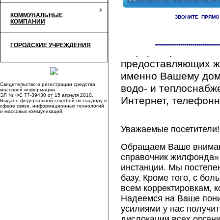
КОММУНАЛЬНЫЕ
ЗВОНИТЕ ПРЯМО
КОМПАНИИ
Здесь Вы сможете 
ГОРОДСКИЕ УЧРЕЖДЕНИЯ
*********************************
информацию обо вс
предоставляющих ж
именно Вашему дому
Свидетельство о регистрации средства
водо- и теплоснабж
массовой информации
ЭЛ № ФС 77-39430 от 15 апреля 2010.
Интернет, телефонна
Выдано федеральной службой по надзору в
сфере связи, информационных технологий
и массовых коммуникаций
Уважаемые посетители!
Обращаем Ваше внимани
справочник жилфонда» 
инстанции. Мы постепе
базу. Кроме того, с б
всем корректировкам, 
Надеемся на Ваше пон
усилиями у нас получи
дислокации всех орган