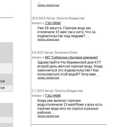
...
читать полностью
26.8.2023 Автор: Лапатка Владислав
вопрос к
ТЭЦ НКМК
Уже 26 августа. Горячую воду как
отключили 15 мая так и нету. Что за
издевательство над людьми? ...
читать полностью
9.8.2023 Автор: Белякова Юлия
вопрос к
МП "Сибирская сбытовая компания"
Здравствуйте! На Мурманской дом 47/7
второй день жёлтая горячая вода. Когда
закончиться это издевательство? Как
пользоваться этой водой? Хочу вам ...
читать полностью
тся
тся
2.7.2023 Автор: Лапатка Владислав
вопрос к
ТЭЦ НКМК
Когда уже включат горячую
воду.отключили 15 мая!!!!уже у всех есть
горячая вода кого не спроси в разных
районах ...
читать полностью