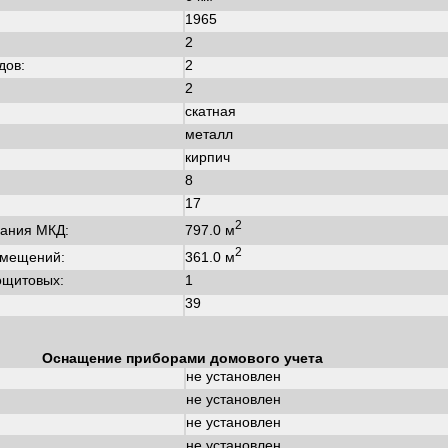
1965
:
2
дов:
2
2
скатная
металл
кирпич
8
17
2
797.0 м
ания МКД:
2
361.0 м
омещений:
ощитовых:
1
39
Оснащение приборами домового учета
не установлен
не установлен
не установлен
не установлен