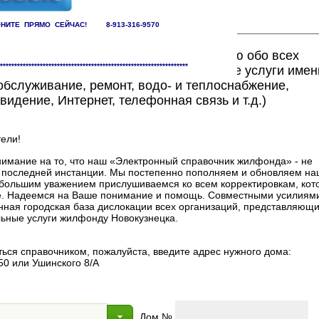
НИТЕ ПРЯМО СЕЙЧАС! 8-913-316-9570
ете найти исчерпывающую информацию обо всех
******************************************************************
едоставляющих жилищно-коммунальные услуги имен
бслуживание, ремонт, водо- и теплоснабжение,
видение, Интернет, телефонная связь и т.д.)
ели!
мание на то, что наш «Электронный справочник жилфонда» - не
в последней инстанции. Мы постепенно пополняем и обновляем на
 с большим уважением прислушиваемся ко всем корректировкам, ко
. Надеемся на Ваше понимание и помощь. Совместными усилиями
нная городская база дислокации всех организаций, представляющи
ные услуги жилфонду Новокузнецка.
ься справочником, пожалуйста, введите адрес нужного дома:
50 или Ушинского 8/А
Дом №