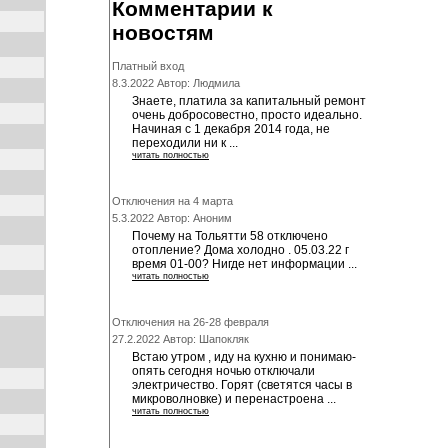
Комментарии к
новостям
Платный вход
8.3.2022 Автор: Людмила
Знаете, платила за капитальный ремонт
очень добросовестно, просто идеально.
Начиная с 1 декабря 2014 года, не
переходили ни к ...
читать полностью
Отключения на 4 марта
5.3.2022 Автор: Аноним
Почему на Тольятти 58 отключено
отопление? Дома холодно . 05.03.22 г
время 01-00? Нигде нет информации ...
читать полностью
Отключения на 26-28 февраля
27.2.2022 Автор: Шапокляк
Встаю утром , иду на кухню и понимаю-
опять сегодня ночью отключали
электричество. Горят (светятся часы в
микроволновке) и перенастроена ...
читать полностью