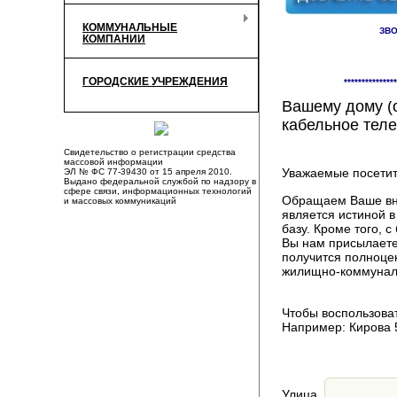
КОММУНАЛЬНЫЕ
ЗВО
КОМПАНИИ
Здесь Вы смож
ГОРОДСКИЕ УЧРЕЖДЕНИЯ
***************
компаниях, пр
Вашему дому (о
кабельное теле
Свидетельство о регистрации средства
массовой информации
Уважаемые посетит
ЭЛ № ФС 77-39430 от 15 апреля 2010.
Выдано федеральной службой по надзору в
сфере связи, информационных технологий
Обращаем Ваше вни
и массовых коммуникаций
является истиной 
базу. Кроме того,
Вы нам присылаете
получится полноце
жилищно-коммуналь
Чтобы воспользоват
Например: Кирова 
Улица