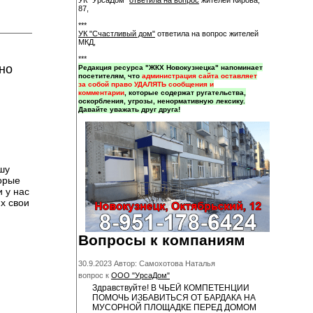
УК "УрсаДом"
ответила на вопрос
жителей Кирова,
87,
***
УК "Счастливый дом"
ответила на вопрос жителей
МКД,
***
но
Редакция ресурса "ЖКХ Новокузнецка" напоминает
посетителям, что
администрация сайта оставляет
за собой право УДАЛЯТЬ сообщения и
комментарии
, которые содержат ругательства,
оскорбления, угрозы, ненормативную лексику.
Давайте уважать друг друга!
шу
торые
 у нас
х свои
Вопросы к компаниям
30.9.2023 Автор: Самохотова Наталья
вопрос к
ООО "УрсаДом"
Здравствуйте! В ЧЬЕЙ КОМПЕТЕНЦИИ
ПОМОЧЬ ИЗБАВИТЬСЯ ОТ БАРДАКА НА
МУСОРНОЙ ПЛОЩАДКЕ ПЕРЕД ДОМОМ