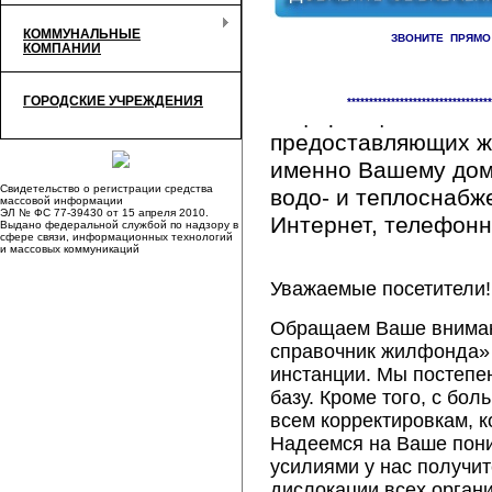
КОММУНАЛЬНЫЕ
ЗВОНИТЕ ПРЯМО
КОМПАНИИ
Здесь Вы сможете 
ГОРОДСКИЕ УЧРЕЖДЕНИЯ
*********************************
информацию обо вс
предоставляющих ж
именно Вашему дому
Свидетельство о регистрации средства
водо- и теплоснабж
массовой информации
ЭЛ № ФС 77-39430 от 15 апреля 2010.
Интернет, телефонна
Выдано федеральной службой по надзору в
сфере связи, информационных технологий
и массовых коммуникаций
Уважаемые посетители!
Обращаем Ваше внимани
справочник жилфонда» 
инстанции. Мы постепе
базу. Кроме того, с б
всем корректировкам, 
Надеемся на Ваше пон
усилиями у нас получи
дислокации всех орган