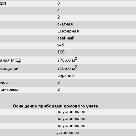
дов:
8
4
2
скатная
шиферная
свайный
ж/б
160
2
7766.0 м
ания МКД:
2
7105.0 м
омещений:
верхний
злов:
2
ощитовых:
2
Оснащение приборами домового учета
не установлен
не установлен
не установлен
установлен