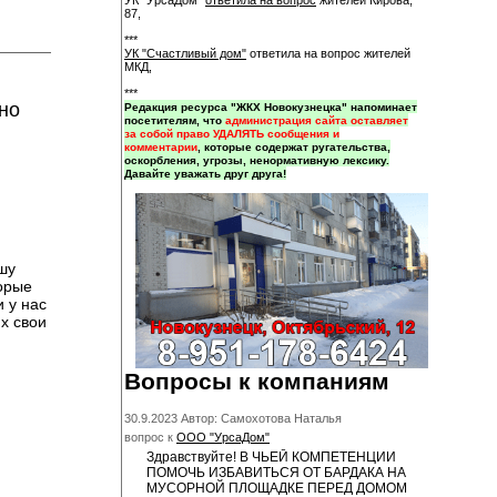
УК "УрсаДом"
ответила на вопрос
жителей Кирова,
87,
***
УК "Счастливый дом"
ответила на вопрос жителей
МКД,
***
но
Редакция ресурса "ЖКХ Новокузнецка" напоминает
посетителям, что
администрация сайта оставляет
за собой право УДАЛЯТЬ сообщения и
комментарии
, которые содержат ругательства,
оскорбления, угрозы, ненормативную лексику.
Давайте уважать друг друга!
шу
торые
 у нас
х свои
Вопросы к компаниям
30.9.2023 Автор: Самохотова Наталья
вопрос к
ООО "УрсаДом"
Здравствуйте! В ЧЬЕЙ КОМПЕТЕНЦИИ
ПОМОЧЬ ИЗБАВИТЬСЯ ОТ БАРДАКА НА
МУСОРНОЙ ПЛОЩАДКЕ ПЕРЕД ДОМОМ