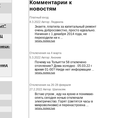
Комментарии к
Т
новостям
Платный вход
8.3.2022 Автор: Людмила
ыт"
Знаете, платила за капитальный ремонт
очень добросовестно, просто идеально.
Начиная с 1 декабря 2014 года, не
ЭЦ
переходили ни к ...
читать полностью
нецк-
Отключения на 4 марта
5.3.2022 Автор: Аноним
Почему на Тольятти 58 отключено
онид
отопление? Дома холодно . 05.03.22 г
время 01-00? Нигде нет информации ...
читать полностью
Отключения на 26-28 февраля
27.2.2022 Автор: Шапокляк
Встаю утром , иду на кухню и понимаю-
опять сегодня ночью отключали
электричество. Горят (светятся часы в
микроволновке) и перенастроена ...
читать полностью