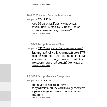
...
читать полностью
26.8.2023 Автор: Лапатка Владислав
вопрос к
ТЭЦ НКМК
Уже 26 августа. Горячую воду как
отключили 15 мая так и нету. Что за
издевательство над людьми? ...
читать полностью
9.8.2023 Автор: Белякова Юлия
вопрос к
МП "Сибирская сбытовая компания"
Здравствуйте! На Мурманской дом 47/7
второй день жёлтая горячая вода. Когда
закончиться это издевательство? Как
пользоваться этой водой? Хочу вам ...
читать полностью
2.7.2023 Автор: Лапатка Владислав
вопрос к
ТЭЦ НКМК
Когда уже включат горячую
воду.отключили 15 мая!!!!уже у всех есть
горячая вода кого не спроси в разных
районах ...
читать полностью