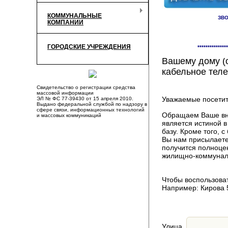
КОММУНАЛЬНЫЕ
ЗВО
КОМПАНИИ
Здесь Вы смож
ГОРОДСКИЕ УЧРЕЖДЕНИЯ
***************
компаниях, пр
Вашему дому (о
кабельное теле
Свидетельство о регистрации средства
массовой информации
Уважаемые посетит
ЭЛ № ФС 77-39430 от 15 апреля 2010.
Выдано федеральной службой по надзору в
сфере связи, информационных технологий
Обращаем Ваше вни
и массовых коммуникаций
является истиной 
базу. Кроме того,
Вы нам присылаете
получится полноце
жилищно-коммуналь
Чтобы воспользоват
Например: Кирова 
Улица