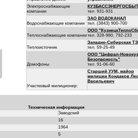
Электроснабжающие
КУЗБАССЭНЕРГОСБЫ
компании
тел. 931-931
ЗАО ВОДОКАНАЛ
Водоснабжающие компании
тел. (3843) 900-700
ООО "КузнецкТеплоСб
Теплоснабжающие компании
тел. 328-980, 792-233
Западно-Сибирская Т
Теплоисточник
тел. 59-25-49
ООО "Цифрал-Новокуз
Безопасность"
Домофоны
тел. 91-06-60
Старший УУМ, майор
милиции Кондаков Ле
Васильевич
Участковый милиционер:
Техническая информация
Заводский
16
1964
:
5