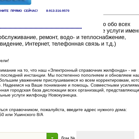
НИТЕ ПРЯМО СЕЙЧАС! 8-913-316-9570
ете найти исчерпывающую информацию обо всех
******************************************************************
едоставляющих жилищно-коммунальные услуги имен
бслуживание, ремонт, водо- и теплоснабжение,
видение, Интернет, телефонная связь и т.д.)
ели!
мание на то, что наш «Электронный справочник жилфонда» - не
в последней инстанции. Мы постепенно пополняем и обновляем на
 с большим уважением прислушиваемся ко всем корректировкам, ко
. Надеемся на Ваше понимание и помощь. Совместными усилиями
нная городская база дислокации всех организаций, представляющи
ные услуги жилфонду Новокузнецка.
ься справочником, пожалуйста, введите адрес нужного дома:
50 или Ушинского 8/А
Дом №