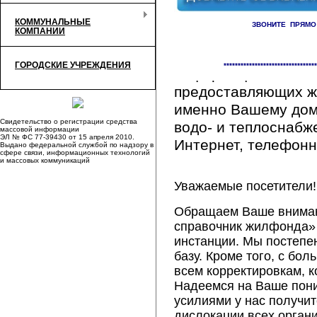
КОММУНАЛЬНЫЕ
ЗВОНИТЕ ПРЯМО
КОМПАНИИ
Здесь Вы сможете 
ГОРОДСКИЕ УЧРЕЖДЕНИЯ
*********************************
информацию обо вс
предоставляющих ж
именно Вашему дому
Свидетельство о регистрации средства
водо- и теплоснабж
массовой информации
ЭЛ № ФС 77-39430 от 15 апреля 2010.
Интернет, телефонна
Выдано федеральной службой по надзору в
сфере связи, информационных технологий
и массовых коммуникаций
Уважаемые посетители!
Обращаем Ваше внимани
справочник жилфонда» 
инстанции. Мы постепе
базу. Кроме того, с б
всем корректировкам, 
Надеемся на Ваше пон
усилиями у нас получи
дислокации всех орган