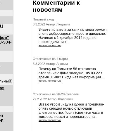
Т
Комментарии к
новостям
Платный вход
8.3.2022 Автор: Людмила
ЭЦ
Знаете, платила за капитальный ремонт
очень добросовестно, просто идеально.
фон"
Начиная с 1 декабря 2014 года, не
 8-904-
переходили ни к ...
читать полностью
Отключения на 4 марта
5.3.2022 Автор: Аноним
"
Почему на Тольятти 58 отключено
отопление? Дома холодно . 05.03.22 г
время 01-00? Нигде нет информации ...
альный)
читать полностью
ая
Отключения на 26-28 февраля
27.2.2022 Автор: Шапокляк
Встаю утром , иду на кухню и понимаю-
опять сегодня ночью отключали
электричество. Горят (светятся часы в
нт
микроволновке) и перенастроена ...
ор
читать полностью