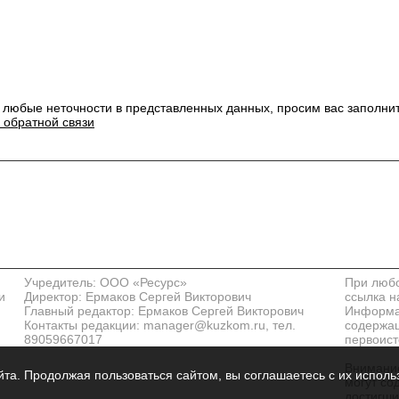
 любые неточности в представленных данных, просим вас заполни
 обратной связи
Учредитель: ООО «Ресурс»
При любо
и
Директор: Ермаков Сергей Викторович
ссылка н
Главный редактор: Ермаков Сергей Викторович
Информац
Контакты редакции: manager@kuzkom.ru, тел.
содержащ
89059667017
первоист
Внимание
та. Продолжая пользоваться сайтом, вы соглашаетесь с их исполь
могут со
достигши