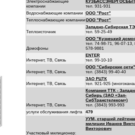
Электроснабжающие
КУЗБАССЭНЕРГОСБЫ
компании
тел. 931-931
Водоснабжающие компании
ООО "Рост"
Теплоснабжающие компании
ООО "Рост"
Западно-Сибирская Т
Теплоисточник
тел. 59-25-49
ООО "Кузнецкий домо
тел. 74-98-71, 96-07-13,
Домофоны
578-9881
ENTER
Интернет, ТВ, Связь
тел. 99-10-10
ООО "Сибирские сети
Интернет, ТВ, Связь
тел. (3843) 99-40-40
ЗАО РЦТК
Интернет, ТВ, Связь
тел. 921-925 (многокан
Компания ТТК - Западн
Сибирь (ЗАО «Зап-
СибТранстелеком»)
Интернет, ТВ, Связь
тел. (3843) 993-993
услуги обслуживания лифта
479
УУМ, старший лейтена
милиции Иванов Викт
Викторович
Участковый милиционер: