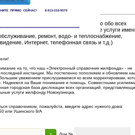
НИТЕ ПРЯМО СЕЙЧАС! 8-913-316-9570
ете найти исчерпывающую информацию обо всех
******************************************************************
едоставляющих жилищно-коммунальные услуги имен
бслуживание, ремонт, водо- и теплоснабжение,
видение, Интернет, телефонная связь и т.д.)
ели!
мание на то, что наш «Электронный справочник жилфонда» - не
в последней инстанции. Мы постепенно пополняем и обновляем на
 с большим уважением прислушиваемся ко всем корректировкам, ко
. Надеемся на Ваше понимание и помощь. Совместными усилиями
нная городская база дислокации всех организаций, представляющи
ные услуги жилфонду Новокузнецка.
ься справочником, пожалуйста, введите адрес нужного дома:
50 или Ушинского 8/А
Дом №