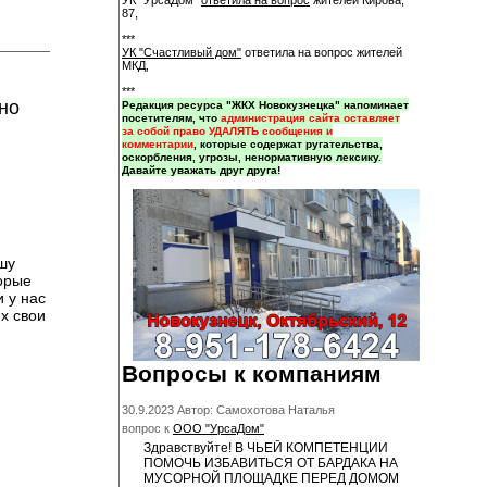
УК "УрсаДом"
ответила на вопрос
жителей Кирова,
87,
***
УК "Счастливый дом"
ответила на вопрос жителей
МКД,
***
но
Редакция ресурса "ЖКХ Новокузнецка" напоминает
посетителям, что
администрация сайта оставляет
за собой право УДАЛЯТЬ сообщения и
комментарии
, которые содержат ругательства,
оскорбления, угрозы, ненормативную лексику.
Давайте уважать друг друга!
шу
торые
 у нас
х свои
Вопросы к компаниям
30.9.2023 Автор: Самохотова Наталья
вопрос к
ООО "УрсаДом"
Здравствуйте! В ЧЬЕЙ КОМПЕТЕНЦИИ
ПОМОЧЬ ИЗБАВИТЬСЯ ОТ БАРДАКА НА
МУСОРНОЙ ПЛОЩАДКЕ ПЕРЕД ДОМОМ