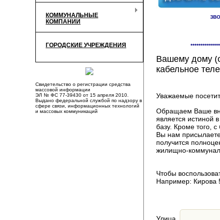
КОММУНАЛЬНЫЕ
ЗВО
КОМПАНИИ
Здесь Вы смож
ГОРОДСКИЕ УЧРЕЖДЕНИЯ
***************
компаниях, пр
Вашему дому (о
кабельное теле
Свидетельство о регистрации средства
массовой информации
Уважаемые посетит
ЭЛ № ФС 77-39430 от 15 апреля 2010.
Выдано федеральной службой по надзору в
сфере связи, информационных технологий
Обращаем Ваше вни
и массовых коммуникаций
является истиной 
базу. Кроме того,
Вы нам присылаете
получится полноце
жилищно-коммуналь
Чтобы воспользоват
Например: Кирова 
Улица