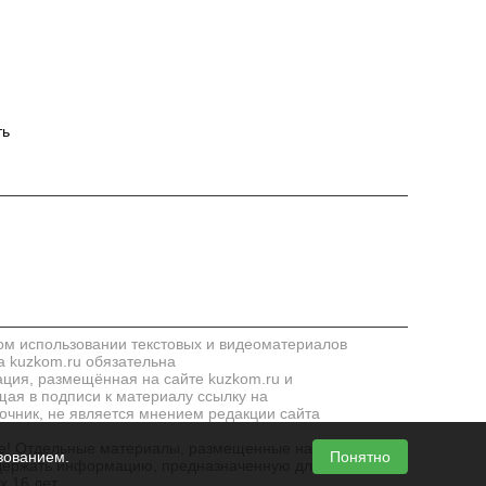
ть
м использовании текстовых и видеоматериалов
а kuzkom.ru обязательна
ия, размещённая на сайте kuzkom.ru и
ая в подписи к материалу ссылку на
очник, не является мнением редакции сайта
! Отдельные материалы, размещенные на сайте,
зованием.
Понятно
держать информацию, предназначенную для лиц,
х 16 лет.