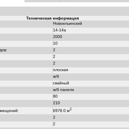
Техническая информация
Новоильинский
14-14а
2000
:
10
дов:
2
2
2
плоская
ж/б
свайный
ж/б панели
80
210
2
6978.0 м
омещений:
2
2