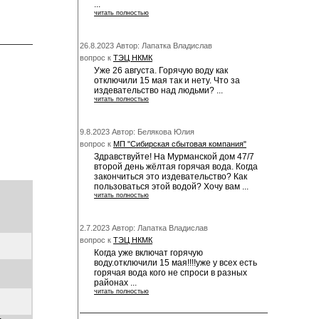
...
читать полностью
26.8.2023 Автор: Лапатка Владислав
вопрос к
ТЭЦ НКМК
Уже 26 августа. Горячую воду как
отключили 15 мая так и нету. Что за
издевательство над людьми? ...
читать полностью
9.8.2023 Автор: Белякова Юлия
вопрос к
МП "Сибирская сбытовая компания"
Здравствуйте! На Мурманской дом 47/7
второй день жёлтая горячая вода. Когда
закончиться это издевательство? Как
пользоваться этой водой? Хочу вам ...
читать полностью
2.7.2023 Автор: Лапатка Владислав
вопрос к
ТЭЦ НКМК
Когда уже включат горячую
воду.отключили 15 мая!!!!уже у всех есть
горячая вода кого не спроси в разных
районах ...
читать полностью