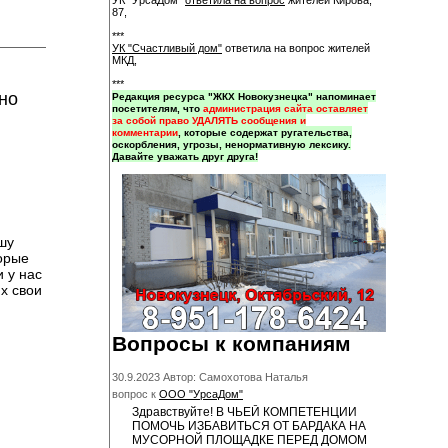
УК "УрсаДом"
ответила на вопрос
жителей Кирова,
87,
***
УК "Счастливый дом"
ответила на вопрос жителей
МКД,
***
но
Редакция ресурса "ЖКХ Новокузнецка" напоминает
посетителям, что
администрация сайта оставляет
за собой право УДАЛЯТЬ сообщения и
комментарии
, которые содержат ругательства,
оскорбления, угрозы, ненормативную лексику.
Давайте уважать друг друга!
шу
торые
 у нас
х свои
Вопросы к компаниям
30.9.2023 Автор: Самохотова Наталья
вопрос к
ООО "УрсаДом"
Здравствуйте! В ЧЬЕЙ КОМПЕТЕНЦИИ
ПОМОЧЬ ИЗБАВИТЬСЯ ОТ БАРДАКА НА
МУСОРНОЙ ПЛОЩАДКЕ ПЕРЕД ДОМОМ