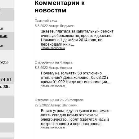
Комментарии к
новостям
Т
Платный вход
8.3.2022 Автор: Людмила
ся
Знаете, платила за капитальный ремонт
вая
очень добросовестно, просто идеально.
Начиная с 1 декабря 2014 года, не
переходили ни к ...
ся
читать полностью
-923-
Отключения на 4 марта
5.3.2022 Автор: Аноним
Почему на Тольятти 58 отключено
отопление? Дома холодно . 05.03.22 г
-74-61
время 01-00? Нигде нет информации ...
. 35-
читать полностью
Отключения на 26-28 февраля
27.2.2022 Автор: Шапокляк
Встаю утром , иду на кухню и понимаю-
опять сегодня ночью отключали
электричество. Горят (светятся часы в
микроволновке) и перенастроена ...
читать полностью