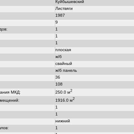
Куйбышевский
Листвяги
1987
:
9
дов:
1
1
1
плоская
ж/б
свайный
ж/б панель
36
108
2
250.0 м
ания МКД:
2
1916.0 м
омещений:
1
1
нижний
злов:
1