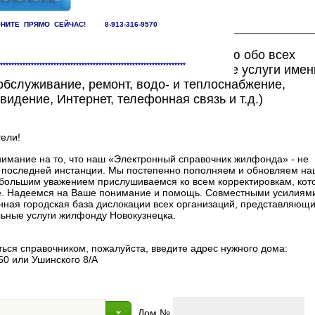
НИТЕ ПРЯМО СЕЙЧАС! 8-913-316-9570
ете найти исчерпывающую информацию обо всех
******************************************************************
едоставляющих жилищно-коммунальные услуги имен
бслуживание, ремонт, водо- и теплоснабжение,
видение, Интернет, телефонная связь и т.д.)
ели!
мание на то, что наш «Электронный справочник жилфонда» - не
в последней инстанции. Мы постепенно пополняем и обновляем на
 с большим уважением прислушиваемся ко всем корректировкам, ко
. Надеемся на Ваше понимание и помощь. Совместными усилиями
нная городская база дислокации всех организаций, представляющи
ные услуги жилфонду Новокузнецка.
ься справочником, пожалуйста, введите адрес нужного дома:
50 или Ушинского 8/А
Дом №