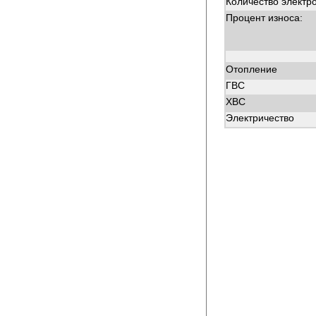
Количество электр
Процент износа:
Отопление
ГВС
ХВС
Электричество