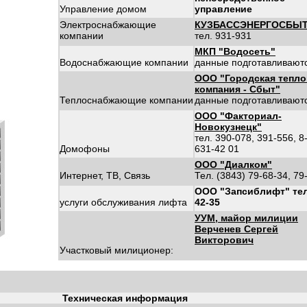
Управление домом
управление
Электроснабжающие
КУЗБАССЭНЕРГОСБЫ
компании
тел. 931-931
МКП "Водосеть"
Водоснабжающие компании
данные подготавливают
ООО "Городская тепло
компания - Сбыт"
Теплоснабжающие компании
данные подготавливают
ООО "Факториал-
Новокузнецк"
тел. 390-078, 391-556, 8
Домофоны
631-42 01
ООО "Диалком"
Интернет, ТВ, Связь
Тел. (3843) 79-68-34, 79
ООО "Запсиблифт" тел
услуги обслуживания лифта
42-35
УУМ, майор милиции
Верченев Сергей
Викторович
Участковый милиционер:
Техническая информация