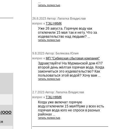
...
читать полностью
26.8.2023 Автор: Лапатка Владислав
вопрос к
ТЭЦ НКМК
Уже 26 августа. Горячую воду как
отключили 15 мая так и нету. Что за
издевательство над людьми? ...
читать полностью
9.8.2023 Автор: Белякова Юлия
вопрос к
МП "Сибирская сбытовая компания"
Здравствуйте! На Мурманской дом 47/7
второй день жёлтая горячая вода. Когда
закончиться это издевательство? Как
пользоваться этой водой? Хочу вам ...
читать полностью
2.7.2023 Автор: Лапатка Владислав
вопрос к
ТЭЦ НКМК
Когда уже включат горячую
воду.отключили 15 мая!!!!уже у всех есть
горячая вода кого не спроси в разных
 (ООО
районах ...
читать полностью
ся