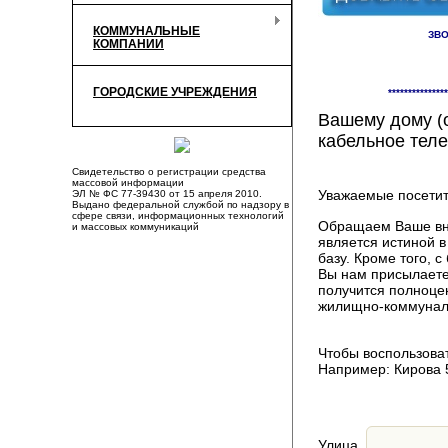
КОММУНАЛЬНЫЕ
ЗВО
КОМПАНИИ
Здесь Вы смож
ГОРОДСКИЕ УЧРЕЖДЕНИЯ
***************
компаниях, пр
Вашему дому (о
кабельное теле
Свидетельство о регистрации средства
массовой информации
Уважаемые посетит
ЭЛ № ФС 77-39430 от 15 апреля 2010.
Выдано федеральной службой по надзору в
сфере связи, информационных технологий
Обращаем Ваше вни
и массовых коммуникаций
является истиной 
базу. Кроме того,
Вы нам присылаете
получится полноце
жилищно-коммуналь
Чтобы воспользоват
Например: Кирова 
Улица