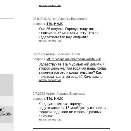
...
читать полностью
26.8.2023 Автор: Лапатка Владислав
вопрос к
ТЭЦ НКМК
Уже 26 августа. Горячую воду как
отключили 15 мая так и нету. Что за
издевательство над людьми? ...
читать полностью
9.8.2023 Автор: Белякова Юлия
вопрос к
МП "Сибирская сбытовая компания"
Здравствуйте! На Мурманской дом 47/7
второй день жёлтая горячая вода. Когда
закончиться это издевательство? Как
пользоваться этой водой? Хочу вам ...
читать полностью
2.7.2023 Автор: Лапатка Владислав
вопрос к
ТЭЦ НКМК
Когда уже включат горячую
воду.отключили 15 мая!!!!уже у всех есть
й"
горячая вода кого не спроси в разных
 36-88-
районах ...
читать полностью