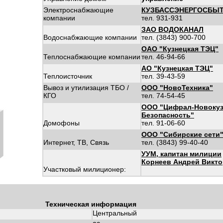
Электроснабжающие
КУЗБАССЭНЕРГОСБЫ
компании
тел. 931-931
ЗАО ВОДОКАНАЛ
Водоснабжающие компании
тел. (3843) 900-700
ОАО "Кузнецкая ТЭЦ"
Теплоснабжающие компании
тел. 46-94-66
АО "Кузнецкая ТЭЦ"
Теплоисточник
тел. 39-43-59
Вывоз и утилизация ТБО /
ООО "НовоТехника"
КГО
тел. 74-54-45
ООО "Цифрал-Новокуз
Безопасность"
Домофоны
тел. 91-06-60
ООО "Сибирские сети
Интернет, ТВ, Связь
тел. (3843) 99-40-40
УУМ, капитан милиции
Корнеев Андрей Викт
Участковый милиционер:
Техническая информация
Центральный