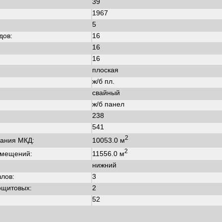
39
1967
:
5
дов:
16
16
16
плоская
ж/б пл.
свайный
ж/б панел
238
541
2
10053.0 м
ания МКД:
2
11556.0 м
омещений:
нижний
злов:
3
ощитовых:
2
52