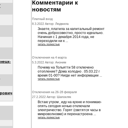
Комментарии к
Т
новостям
Платный вход
8.3.2022 Автор: Людмила
Знаете, платила за капитальный ремонт
очень добросовестно, просто идеально.
Начиная с 1 декабря 2014 года, не
переходили ни к ...
читать полностью
Отключения на 4 марта
нецк-
5.3.2022 Автор: Аноним
Почему на Тольятти 58 отключено
отопление? Дома холодно . 05.03.22 г
время 01-00? Нигде нет информации ...
"
читать полностью
Отключения на 26-28 февраля
орович
27.2.2022 Автор: Шапокляк
Встаю утром , иду на кухню и понимаю-
опять сегодня ночью отключали
электричество. Горят (светятся часы в
микроволновке) и перенастроена ...
читать полностью