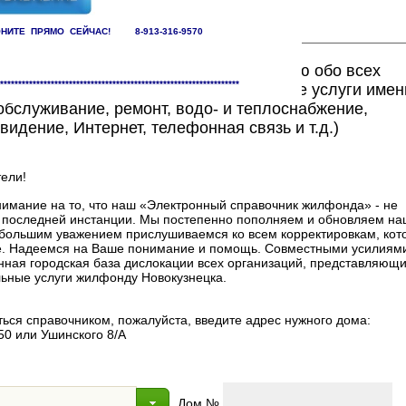
НИТЕ ПРЯМО СЕЙЧАС! 8-913-316-9570
ете найти исчерпывающую информацию обо всех
******************************************************************
едоставляющих жилищно-коммунальные услуги имен
бслуживание, ремонт, водо- и теплоснабжение,
видение, Интернет, телефонная связь и т.д.)
ели!
мание на то, что наш «Электронный справочник жилфонда» - не
в последней инстанции. Мы постепенно пополняем и обновляем на
 с большим уважением прислушиваемся ко всем корректировкам, ко
. Надеемся на Ваше понимание и помощь. Совместными усилиями
нная городская база дислокации всех организаций, представляющи
ные услуги жилфонду Новокузнецка.
ься справочником, пожалуйста, введите адрес нужного дома:
50 или Ушинского 8/А
Дом №