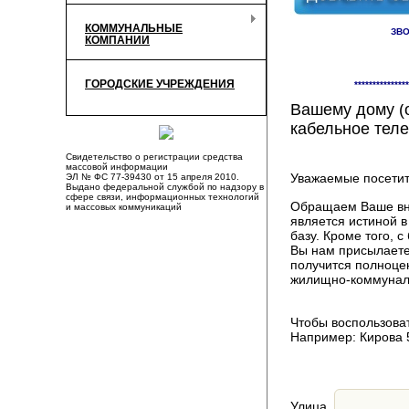
КОММУНАЛЬНЫЕ
ЗВО
КОМПАНИИ
Здесь Вы смож
ГОРОДСКИЕ УЧРЕЖДЕНИЯ
***************
компаниях, пр
Вашему дому (о
кабельное теле
Свидетельство о регистрации средства
массовой информации
Уважаемые посетит
ЭЛ № ФС 77-39430 от 15 апреля 2010.
Выдано федеральной службой по надзору в
сфере связи, информационных технологий
Обращаем Ваше вни
и массовых коммуникаций
является истиной 
базу. Кроме того,
Вы нам присылаете
получится полноце
жилищно-коммуналь
Чтобы воспользоват
Например: Кирова 
Улица