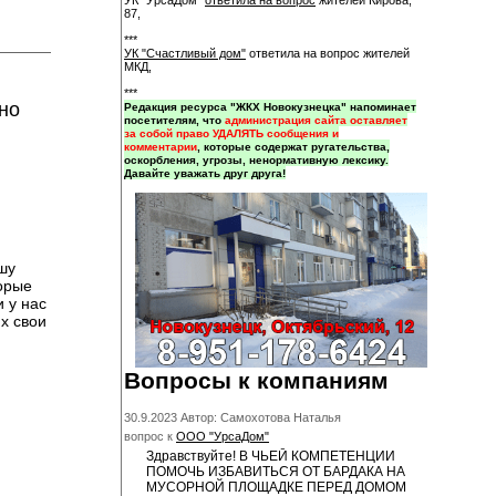
УК "УрсаДом"
ответила на вопрос
жителей Кирова,
87,
***
УК "Счастливый дом"
ответила на вопрос жителей
МКД,
***
но
Редакция ресурса "ЖКХ Новокузнецка" напоминает
посетителям, что
администрация сайта оставляет
за собой право УДАЛЯТЬ сообщения и
комментарии
, которые содержат ругательства,
оскорбления, угрозы, ненормативную лексику.
Давайте уважать друг друга!
шу
торые
 у нас
х свои
Вопросы к компаниям
30.9.2023 Автор: Самохотова Наталья
вопрос к
ООО "УрсаДом"
Здравствуйте! В ЧЬЕЙ КОМПЕТЕНЦИИ
ПОМОЧЬ ИЗБАВИТЬСЯ ОТ БАРДАКА НА
МУСОРНОЙ ПЛОЩАДКЕ ПЕРЕД ДОМОМ