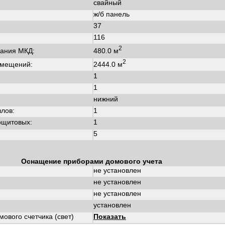
свайный
ж/б панель
37
116
2
480.0 м
ания МКД:
2
2444.0 м
омещений:
1
1
нижний
злов:
1
ощитовых:
1
5
Оснащение приборами домового учета
не установлен
не установлен
не установлен
установлен
ового счетчика (свет)
Показать