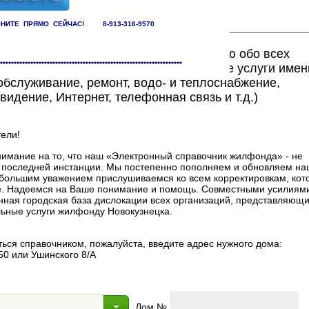
НИТЕ ПРЯМО СЕЙЧАС! 8-913-316-9570
ете найти исчерпывающую информацию обо всех
******************************************************************
едоставляющих жилищно-коммунальные услуги имен
бслуживание, ремонт, водо- и теплоснабжение,
видение, Интернет, телефонная связь и т.д.)
ели!
мание на то, что наш «Электронный справочник жилфонда» - не
в последней инстанции. Мы постепенно пополняем и обновляем на
 с большим уважением прислушиваемся ко всем корректировкам, ко
. Надеемся на Ваше понимание и помощь. Совместными усилиями
нная городская база дислокации всех организаций, представляющи
ные услуги жилфонду Новокузнецка.
ься справочником, пожалуйста, введите адрес нужного дома:
50 или Ушинского 8/А
Дом №