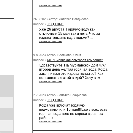
...
читать полностью
26.8.2023 Автор: Лапатка Владислав
вопрос к
ТЭЦ НКМК
Уже 26 августа. Горячую воду как
отключили 15 мая так и нету. Что за
издевательство над людьми? ...
читать полностью
9.8.2023 Автор: Белякова Юлия
вопрос к
МП "Сибирская сбытовая компания"
Здравствуйте! На Мурманской дом 47/7
второй день жёлтая горячая вода. Когда
закончиться это издевательство? Как
пользоваться этой водой? Хочу вам ...
читать полностью
2.7.2023 Автор: Лапатка Владислав
вопрос к
ТЭЦ НКМК
Когда уже включат горячую
воду.отключили 15 мая!!!!уже у всех есть
горячая вода кого не спроси в разных
районах ...
читать полностью