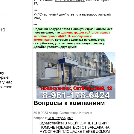
УК "УрсаДом"
ответила на вопрос
жителей Кирова,
87,
***
УК "Счастливый дом"
ответила на вопрос жителей
МКД,
***
но
Редакция ресурса "ЖКХ Новокузнецка" напоминает
посетителям, что
администрация сайта оставляет
за собой право УДАЛЯТЬ сообщения и
комментарии
, которые содержат ругательства,
оскорбления, угрозы, ненормативную лексику.
Давайте уважать друг друга!
шу
торые
 у нас
х свои
Вопросы к компаниям
30.9.2023 Автор: Самохотова Наталья
вопрос к
ООО "УрсаДом"
Здравствуйте! В ЧЬЕЙ КОМПЕТЕНЦИИ
ПОМОЧЬ ИЗБАВИТЬСЯ ОТ БАРДАКА НА
МУСОРНОЙ ПЛОЩАДКЕ ПЕРЕД ДОМОМ