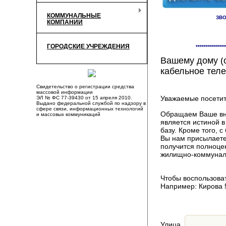
КОММУНАЛЬНЫЕ
ЗВО
КОМПАНИИ
Здесь Вы смож
ГОРОДСКИЕ УЧРЕЖДЕНИЯ
***************
компаниях, пр
Вашему дому (о
кабельное теле
Свидетельство о регистрации средства
массовой информации
Уважаемые посетит
ЭЛ № ФС 77-39430 от 15 апреля 2010.
Выдано федеральной службой по надзору в
сфере связи, информационных технологий
Обращаем Ваше вни
и массовых коммуникаций
является истиной 
базу. Кроме того,
Вы нам присылаете
получится полноце
жилищно-коммуналь
Чтобы воспользоват
Например: Кирова 
Улица