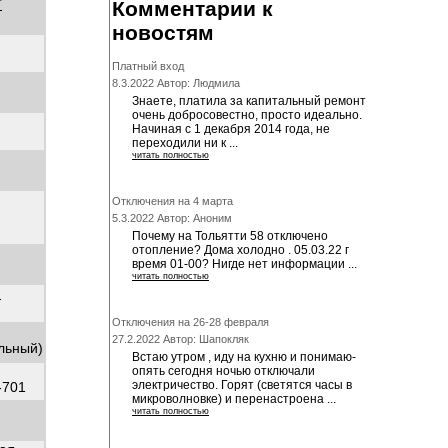
Т
Комментарии к
новостям
Платный вход
8.3.2022 Автор: Людмила
Знаете, платила за капитальный ремонт
очень добросовестно, просто идеально.
Начиная с 1 декабря 2014 года, не
переходили ни к ...
читать полностью
Отключения на 4 марта
5.3.2022 Автор: Аноним
Почему на Тольятти 58 отключено
отопление? Дома холодно . 05.03.22 г
время 01-00? Нигде нет информации ...
читать полностью
"
Отключения на 26-28 февраля
27.2.2022 Автор: Шапокляк
альный)
Встаю утром , иду на кухню и понимаю-
опять сегодня ночью отключали
электричество. Горят (светятся часы в
-701
микроволновке) и перенастроена ...
читать полностью