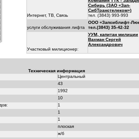
Компания ТТК - Западн
Сибирь (ЗАО «Зап-
СибТранстелеком»)
Интернет, ТВ, Связь
тел. (3843) 993-993
ООО «Запсиблифт-Лю
услуги обслуживания лифта
тел.(3843) 35-42-32
УУМ, капитан милиции
Вахман Сергей
Александрович
Участковый милиционер:
Техническая информация
Центральный
43
1992
:
10
дов:
1
1
1
плоская
ж/б